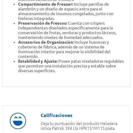
Compartimiento de Freezer:
Incluye parrillas de
alambrón y un diseño de espacio extra para el
almacenamiento de insumos congelados, junto con
hieleras integradas.
Preservación de Frescos:
Cuenta con crispers
independientes diseñados específicamente para la
conservación de frutas, verduras y productos lácteos,
manteniendo niveles de humedad adecuados.
Accesorios de Organización:
Incluye hueveras y
cubeteras de fábrica, además de un sistema de
iluminación interior para mejorar la visibilidad del
contenido.
Estabilidad y Ajuste:
Posee patas niveladoras regulables
que permiten una instalación precisa y estable sobre
diversas superficies.
Deja tu puntuación del producto
Heladera
cíclica Patrick 394 Lts HPK151M11S plata