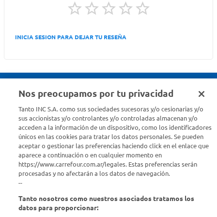
INICIA SESION PARA DEJAR TU RESEÑA
Nos preocupamos por tu privacidad
Seguinos en :
Tanto INC S.A. como sus sociedades sucesoras y/o cesionarias y/o
sus accionistas y/o controlantes y/o controladas almacenan y/o
acceden a la información de un dispositivo, como los identificadores
Estamos para ayudarte
únicos en las cookies para tratar los datos personales. Se pueden
aceptar o gestionar las preferencias haciendo click en el enlace que
¿Tenés una consulta? Comunicate con nosotros
acá
aparece a continuación o en cualquier momento en
https://www.carrefour.com.ar/legales. Estas preferencias serán
Descubrí Carrefour
procesadas y no afectarán a los datos de navegación.
--
Tanto nosotros como nuestros asociados tratamos los
Conocenos
datos para proporcionar: