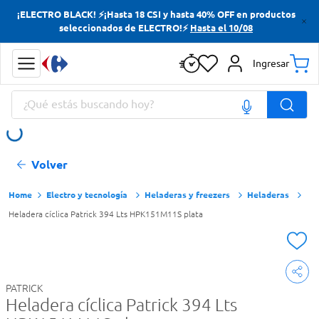
¡ELECTRO BLACK! ⚡¡Hasta 18 CSI y hasta 40% OFF en productos
Términos más buscados
seleccionados de ELECTRO!⚡
Hasta el 10/08
Yerba
Ingresar
Cerveza
¿Qué estás buscando hoy?
Doves
Jabon Tocador
Términos más buscados
Volver
Yerba
Cerveza
Electro y tecnología
Heladeras y freezers
Heladeras
Heladera cíclica Patrick 394 Lts HPK151M11S plata
Doves
Jabon Tocador
PATRICK
Heladera cíclica Patrick 394 Lts