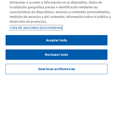
Almacenar o acceder a información en un dispositivo. Datos de
Info útil
localización geográfica precisa e identificación mediante las
características de dispositivos. anuncios y contenido personalizados,
medición de anuncios y del contenido, información sobre el público y
Comprá Online
desarrollo de productos..
Lista de asociados (proveedores)
Enterate de nuestras ofertas
Dejanos tu mail para recibir todas las ofertas y promociones antes
Aceptar todo
que nadie.
Rechazar todo
Provincia
ENVIAR
NO DISPONIBLE
Gestionar preferencias
SOLICITUD DE ARREPENTIMIENTO