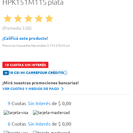
HPK151M11S plata
Promedio
5.00
¡Calificá este producto!
Precio sin Impuestos Nacionales:
$ 174.379,34 c/u
18 CUOTAS SIN INTERÉS
18 CSI MI CARREFOUR CRÉDITO
¡Mirá nuestras promociones bancarias!
VER CUOTAS Y MEDIOS DE PAGO
9
Cuotas
Sin Interés
de
$
0
,
00
6
Cuotas
Sin Interés
de
$
0
,
00