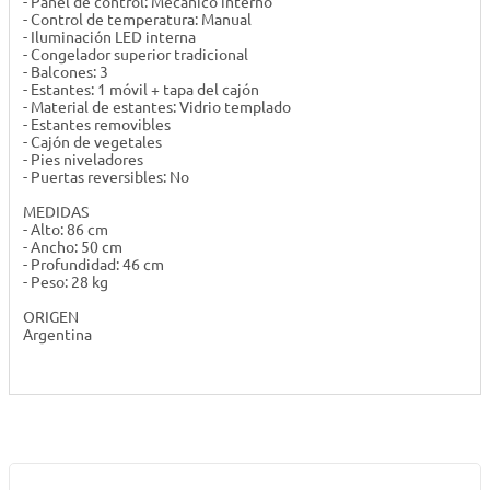
- Panel de control: Mecánico interno
- Control de temperatura: Manual
- Iluminación LED interna
- Congelador superior tradicional
- Balcones: 3
- Estantes: 1 móvil + tapa del cajón
- Material de estantes: Vidrio templado
- Estantes removibles
- Cajón de vegetales
- Pies niveladores
- Puertas reversibles: No
MEDIDAS
- Alto: 86 cm
- Ancho: 50 cm
- Profundidad: 46 cm
- Peso: 28 kg
ORIGEN
Argentina