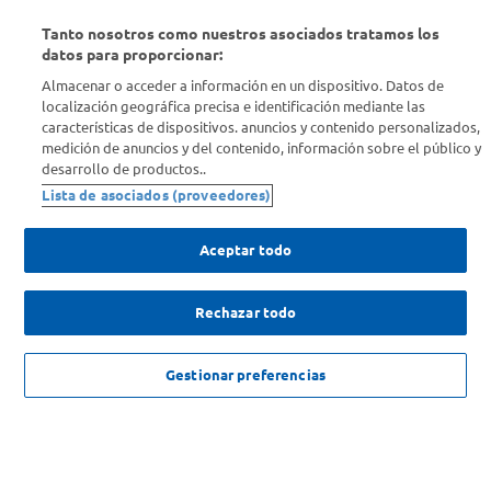
Tanto nosotros como nuestros asociados tratamos los
Conocenos
datos para proporcionar:
Almacenar o acceder a información en un dispositivo. Datos de
Info útil
localización geográfica precisa e identificación mediante las
características de dispositivos. anuncios y contenido personalizados,
medición de anuncios y del contenido, información sobre el público y
Comprá Online
desarrollo de productos..
Lista de asociados (proveedores)
Enterate de nuestras ofertas
Dejanos tu mail para recibir todas las ofertas y promociones antes
Aceptar todo
que nadie.
Rechazar todo
Provincia
ENVIAR
NO DISPONIBLE
Gestionar preferencias