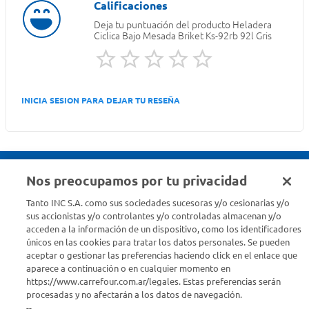
Deja tu puntuación del producto
Heladera
Ciclica Bajo Mesada Briket Ks-92rb 92l Gris
INICIA SESION PARA DEJAR TU RESEÑA
Nos preocupamos por tu privacidad
Seguinos en :
Tanto INC S.A. como sus sociedades sucesoras y/o cesionarias y/o
sus accionistas y/o controlantes y/o controladas almacenan y/o
acceden a la información de un dispositivo, como los identificadores
Estamos para ayudarte
únicos en las cookies para tratar los datos personales. Se pueden
aceptar o gestionar las preferencias haciendo click en el enlace que
¿Tenés una consulta? Comunicate con nosotros
acá
aparece a continuación o en cualquier momento en
https://www.carrefour.com.ar/legales. Estas preferencias serán
Descubrí Carrefour
procesadas y no afectarán a los datos de navegación.
--