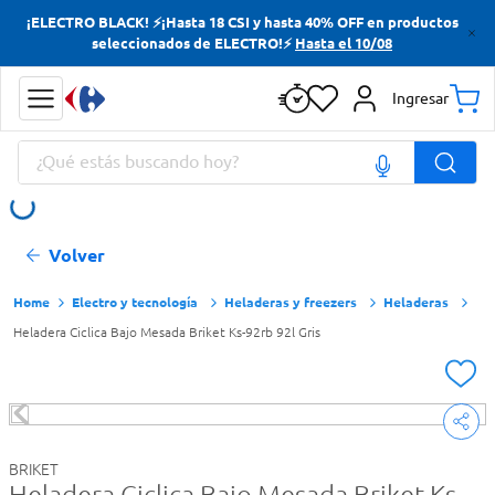
¡ELECTRO BLACK! ⚡¡Hasta 18 CSI y hasta 40% OFF en productos
Términos más buscados
seleccionados de ELECTRO!⚡
Hasta el 10/08
Yerba
Ingresar
Cerveza
¿Qué estás buscando hoy?
Doves
Papas Fritas
Términos más buscados
Volver
Yerba
Cerveza
Electro y tecnología
Heladeras y freezers
Heladeras
Heladera Ciclica Bajo Mesada Briket Ks-92rb 92l Gris
Doves
Papas Fritas
BRIKET