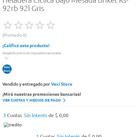
Heladera Ciclica Bajo Mesada Briket Ks-
92rb 92l Gris
Promedio
0
¡Calificá este producto!
Cargando precio sin impuestos nacionales
Vendido y entregado por
Vexi Store
¡Mirá nuestras promociones bancarias!
VER CUOTAS Y MEDIOS DE PAGO
3
Cuotas
Sin Interés
de
$
0
,
00
1
Cuotas
Sin Interés
de
$
0
,
00