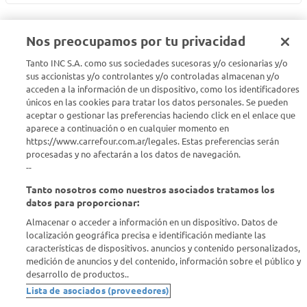
Nos preocupamos por tu privacidad
Tanto INC S.A. como sus sociedades sucesoras y/o cesionarias y/o
Seguinos en :
sus accionistas y/o controlantes y/o controladas almacenan y/o
acceden a la información de un dispositivo, como los identificadores
únicos en las cookies para tratar los datos personales. Se pueden
Estamos para ayudarte
aceptar o gestionar las preferencias haciendo click en el enlace que
aparece a continuación o en cualquier momento en
¿Tenés una consulta? Comunicate con nosotros
acá
https://www.carrefour.com.ar/legales. Estas preferencias serán
procesadas y no afectarán a los datos de navegación.
Descubrí Carrefour
--
Tanto nosotros como nuestros asociados tratamos los
Conocenos
datos para proporcionar:
Almacenar o acceder a información en un dispositivo. Datos de
localización geográfica precisa e identificación mediante las
Info útil
características de dispositivos. anuncios y contenido personalizados,
medición de anuncios y del contenido, información sobre el público y
desarrollo de productos..
Comprá Online
Lista de asociados (proveedores)