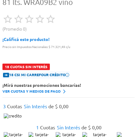
81 lts. WRA09B2 vino
Promedio
0
¡Calificá este producto!
Precio sin Impuestos Nacionales:
$ 71.321,49 c/u
18 CUOTAS SIN INTERÉS
18 CSI MI CARREFOUR CRÉDITO
¡Mirá nuestras promociones bancarias!
VER CUOTAS Y MEDIOS DE PAGO
3
Cuotas
Sin Interés
de
$
0
,
00
1
Cuotas
Sin Interés
de
$
0
,
00