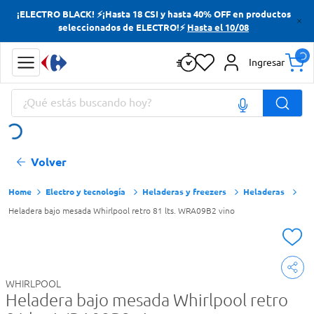
¡ELECTRO BLACK! ⚡¡Hasta 18 CSI y hasta 40% OFF en productos
Términos más buscados
seleccionados de ELECTRO!⚡
Hasta el 10/08
Yerba
Ingresar
Cerveza
¿Qué estás buscando hoy?
Doves
Papas Fritas
Términos más buscados
Volver
Yerba
Cerveza
Electro y tecnología
Heladeras y freezers
Heladeras
Heladera bajo mesada Whirlpool retro 81 lts. WRA09B2 vino
Doves
Papas Fritas
WHIRLPOOL
Heladera bajo mesada Whirlpool retro