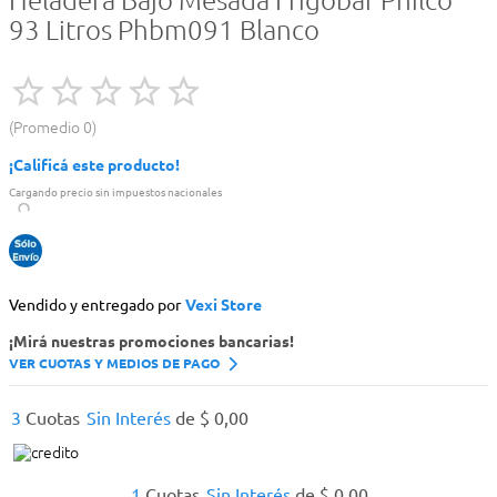
Heladera Bajo Mesada Frigobar Philco
93 Litros Phbm091 Blanco
Promedio
0
¡Calificá este producto!
Cargando precio sin impuestos nacionales
Vendido y entregado por
Vexi Store
¡Mirá nuestras promociones bancarias!
VER CUOTAS Y MEDIOS DE PAGO
3
Cuotas
Sin Interés
de
$
0
,
00
1
Cuotas
Sin Interés
de
$
0
,
00