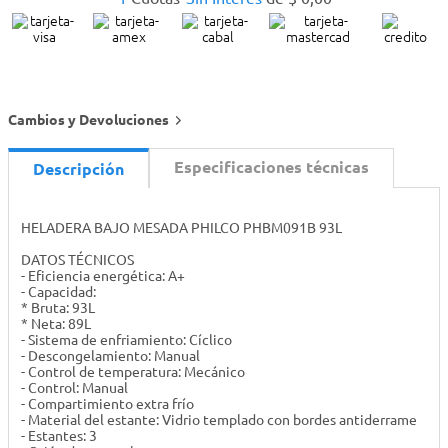
Cambios y Devoluciones
Especificaciones técnicas
Descripción
HELADERA BAJO MESADA PHILCO PHBM091B 93L
DATOS TÉCNICOS
- Eficiencia energética: A+
- Capacidad:
* Bruta: 93L
* Neta: 89L
- Sistema de enfriamiento: Cíclico
- Descongelamiento: Manual
- Control de temperatura: Mecánico
- Control: Manual
- Compartimiento extra frío
- Material del estante: Vidrio templado con bordes antiderrame
- Estantes: 3