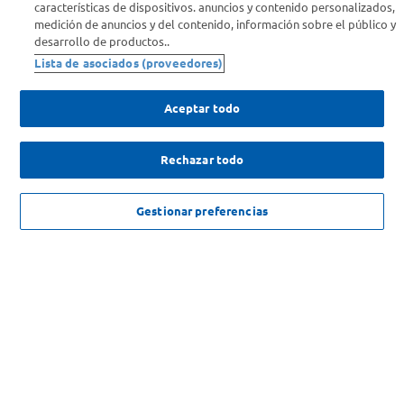
características de dispositivos. anuncios y contenido personalizados,
medición de anuncios y del contenido, información sobre el público y
desarrollo de productos..
Comprá Online
Lista de asociados (proveedores)
Enterate de nuestras ofertas
Aceptar todo
Dejanos tu mail para recibir todas las ofertas y promociones antes
que nadie.
Rechazar todo
Provincia
NO DISPONIBLE
Gestionar preferencias
ENVIAR
SOLICITUD DE ARREPENTIMIENTO
Copyright 2026 ©Carrefour. Todos los derechos reservados |
Términos y