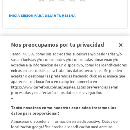
INICIA SESION PARA DEJAR TU RESEÑA
Nos preocupamos por tu privacidad
Tanto INC S.A. como sus sociedades sucesoras y/o cesionarias y/o
Seguinos en :
sus accionistas y/o controlantes y/o controladas almacenan y/o
acceden a la información de un dispositivo, como los identificadores
Estamos para ayudarte
únicos en las cookies para tratar los datos personales. Se pueden
aceptar o gestionar las preferencias haciendo click en el enlace que
aparece a continuación o en cualquier momento en
¿Tenés una consulta? Comunicate con nosotros
acá
https://www.carrefour.com.ar/legales. Estas preferencias serán
procesadas y no afectarán a los datos de navegación.
Descubrí Carrefour
--
Tanto nosotros como nuestros asociados tratamos los
Conocenos
datos para proporcionar:
Almacenar o acceder a información en un dispositivo. Datos de
localización geográfica precisa e identificación mediante las
Info útil