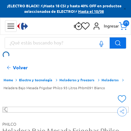
¡ELECTRO BLACK! ⚡¡Hasta 18 CSI y hasta 40% OFF en productos
Términos más buscados
seleccionados de ELECTRO!⚡
Hasta el 10/08
Yerba
Ingresar
Cerveza
¿Qué estás buscando hoy?
Doves
Papas Fritas
Términos más buscados
Volver
Yerba
Cerveza
Electro y tecnología
Heladeras y freezers
Heladeras
Heladera Bajo Mesada Frigobar Philco 93 Litros Phbm091 Blanco
Doves
Papas Fritas
PHILCO