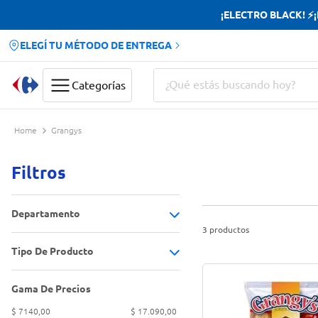
¡ELECTRO BLACK! ⚡¡H
ELEGÍ TU MÉTODO DE ENTREGA
¿Qué estás buscando hoy?
Categorías
Términos más buscados
Grangys
Yerba
Filtros
Cerveza
Doves
Departamento
Papas Fritas
3
productos
Tipo De Producto
Congelados
(
3
)
Gama De Precios
Nuggets
(
1
)
$ 7140,00
$ 17.090,00