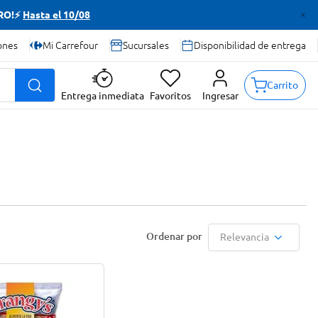
TRO!⚡
Hasta el 10/08
ones
Mi Carrefour
Sucursales
Disponibilidad de entrega
Carrito
Entrega inmediata
Favoritos
Ingresar
Relevancia