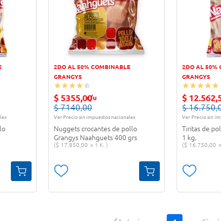
E
2DO AL 50% COMBINABLE
2DO AL 50%
GRANGYS
GRANGYS
$
5355
,
00
$
12
.
562
,
c/u
$
7140
,
00
$
16
.
750
,
les
Ver Precio sin impuestos nacionales
Ver Precio sin i
lo
Nuggets crocantes de pollo
Tiritas de p
Grangys Naahguets 400 grs
1 kg.
$
17
.
850
,
00
1 K.
$
16
.
750
,
00