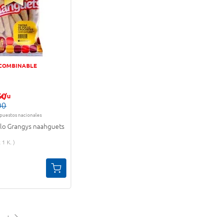
 COMBINABLE
50
c/u
00
mpuestos nacionales
ollo Grangys naahguets
1 K.