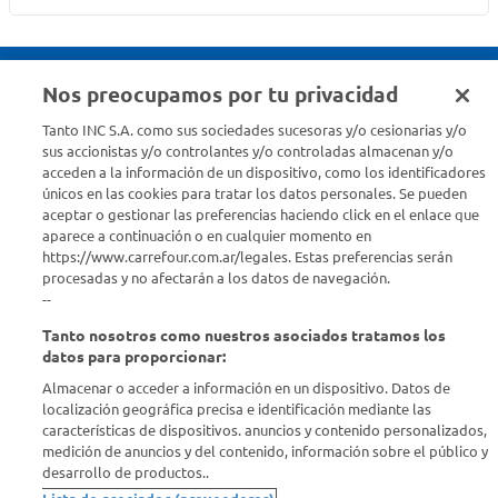
Nos preocupamos por tu privacidad
Seguinos en :
Tanto INC S.A. como sus sociedades sucesoras y/o cesionarias y/o
sus accionistas y/o controlantes y/o controladas almacenan y/o
acceden a la información de un dispositivo, como los identificadores
Estamos para ayudarte
únicos en las cookies para tratar los datos personales. Se pueden
aceptar o gestionar las preferencias haciendo click en el enlace que
¿Tenés una consulta? Comunicate con nosotros
acá
aparece a continuación o en cualquier momento en
https://www.carrefour.com.ar/legales. Estas preferencias serán
Descubrí Carrefour
procesadas y no afectarán a los datos de navegación.
--
Tanto nosotros como nuestros asociados tratamos los
Conocenos
datos para proporcionar:
Almacenar o acceder a información en un dispositivo. Datos de
Info útil
localización geográfica precisa e identificación mediante las
características de dispositivos. anuncios y contenido personalizados,
medición de anuncios y del contenido, información sobre el público y
Comprá Online
desarrollo de productos..