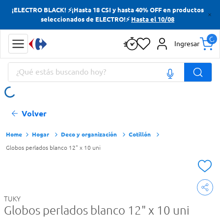
¡ELECTRO BLACK! ⚡¡Hasta 18 CSI y hasta 40% OFF en productos
Términos más buscados
seleccionados de ELECTRO!⚡
Hasta el 10/08
Yerba
Ingresar
Cerveza
¿Qué estás buscando hoy?
Doves
Papas Fritas
Términos más buscados
Volver
Yerba
Cerveza
Hogar
Deco y organización
Cotillón
Globos perlados blanco 12" x 10 uni
Doves
Papas Fritas
TUKY
Globos perlados blanco 12" x 10 uni