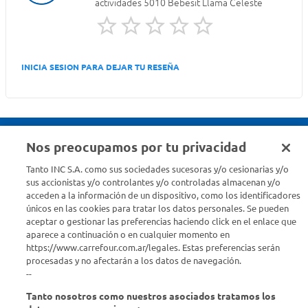
actividades 5010 Bebesit Llama Celeste
INICIA SESION PARA DEJAR TU RESEÑA
Nos preocupamos por tu privacidad
Seguinos en :
Tanto INC S.A. como sus sociedades sucesoras y/o cesionarias y/o
sus accionistas y/o controlantes y/o controladas almacenan y/o
acceden a la información de un dispositivo, como los identificadores
Estamos para ayudarte
únicos en las cookies para tratar los datos personales. Se pueden
aceptar o gestionar las preferencias haciendo click en el enlace que
¿Tenés una consulta? Comunicate con nosotros
acá
aparece a continuación o en cualquier momento en
https://www.carrefour.com.ar/legales. Estas preferencias serán
Descubrí Carrefour
procesadas y no afectarán a los datos de navegación.
--
Tanto nosotros como nuestros asociados tratamos los
Conocenos