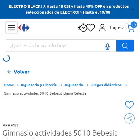
¡ELECTRO BLACK! ⚡¡Hasta 18 CSI y hasta 40% OFF en productos
Términos más buscados
seleccionados de ELECTRO!⚡
Hasta el 10/08
Yerba
Ingresar
Cerveza
¿Qué estás buscando hoy?
Papas Fritas
Doves
Términos más buscados
Volver
Yerba
Cerveza
Juguetería y Librería
Juguetería
Juegos didácticos
Gimnasio actividades 5010 Bebesit Llama Celeste
Papas Fritas
Doves
BEBESIT
Gimnasio actividades 5010 Bebesit