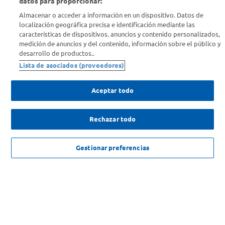
datos para proporcionar:
Almacenar o acceder a información en un dispositivo. Datos de
Info útil
localización geográfica precisa e identificación mediante las
características de dispositivos. anuncios y contenido personalizados,
medición de anuncios y del contenido, información sobre el público y
Comprá Online
desarrollo de productos..
Lista de asociados (proveedores)
Enterate de nuestras ofertas
Dejanos tu mail para recibir todas las ofertas y promociones antes
Aceptar todo
que nadie.
Rechazar todo
Provincia
$
60
.
810
,
00
AGREGAR
ENVIAR
Gestionar preferencias
$
97
.
629
,
00
-
37
%
SOLICITUD DE ARREPENTIMIENTO