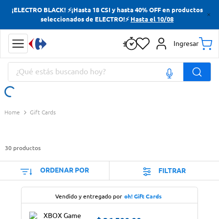
¡ELECTRO BLACK! ⚡¡Hasta 18 CSI y hasta 40% OFF en productos
Términos más buscados
seleccionados de ELECTRO!⚡
Hasta el 10/08
Yerba
Ingresar
Cerveza
¿Qué estás buscando hoy?
Doves
Jabon Tocador
Términos más buscados
Gift Cards
Yerba
Cerveza
30
productos
Doves
Jabon Tocador
ORDENAR POR
FILTRAR
Vendido y entregado por
oh! Gift Cards