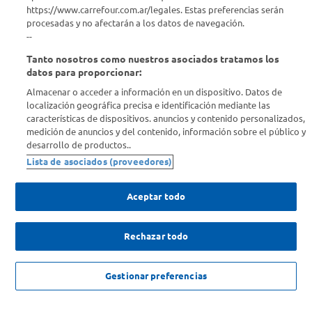
https://www.carrefour.com.ar/legales. Estas preferencias serán
procesadas y no afectarán a los datos de navegación.
Enterate de nuestras ofertas
--
Dejanos tu mail para recibir todas las ofertas y promociones antes
Tanto nosotros como nuestros asociados tratamos los
que nadie.
datos para proporcionar:
Almacenar o acceder a información en un dispositivo. Datos de
Provincia
localización geográfica precisa e identificación mediante las
características de dispositivos. anuncios y contenido personalizados,
medición de anuncios y del contenido, información sobre el público y
ENVIAR
desarrollo de productos..
Lista de asociados (proveedores)
Aceptar todo
Rechazar todo
SOLICITUD DE ARREPENTIMIENTO
Copyright 2026 ©Carrefour. Todos los derechos reservados |
Términos y
Gestionar preferencias
Condiciones del Servicio
| Defensa de las y los Consumidores para
reclamos
ingrese aqui
.