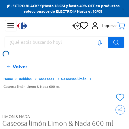
¡ELECTRO BLACK! ⚡¡Hasta 18 CSI y hasta 40% OFF en productos
Términos más buscados
seleccionados de ELECTRO!⚡
Hasta el 10/08
Yerba
Ingresar
Cerveza
¿Qué estás buscando hoy?
Doves
Papas Fritas
Términos más buscados
Volver
Yerba
Cerveza
Bebidas
Gaseosas
Gaseosas limón
Gaseosa limón Limon & Nada 600 ml
Doves
Papas Fritas
LIMON & NADA
Gaseosa limón Limon & Nada 600 ml