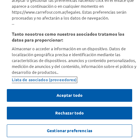
aceptar o gestionar las preferencias haciendo click en el enlace que
¿Tenés una consulta? Comunicate con nosotros
acá
aparece a continuación o en cualquier momento en
https://www.carrefour.com.ar/legales. Estas preferencias serán
Descubrí Carrefour
procesadas y no afectarán a los datos de navegación.
--
Tanto nosotros como nuestros asociados tratamos los
Conocenos
datos para proporcionar:
Almacenar o acceder a información en un dispositivo. Datos de
Info útil
localización geográfica precisa e identificación mediante las
características de dispositivos. anuncios y contenido personalizados,
medición de anuncios y del contenido, información sobre el público y
Comprá Online
desarrollo de productos..
Lista de asociados (proveedores)
Enterate de nuestras ofertas
Dejanos tu mail para recibir todas las ofertas y promociones antes
Aceptar todo
que nadie.
Rechazar todo
Provincia
ENVIAR
NO DISPONIBLE
Gestionar preferencias