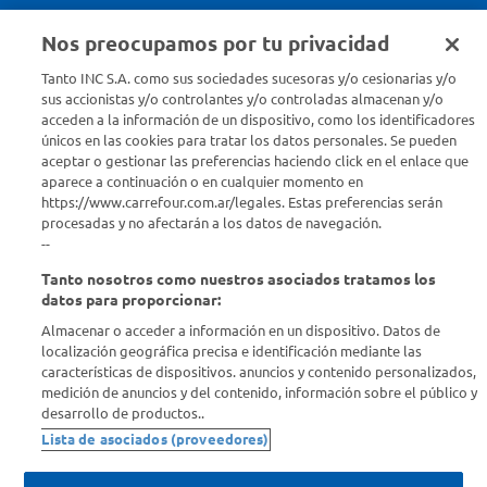
Nos preocupamos por tu privacidad
Seguinos en :
Tanto INC S.A. como sus sociedades sucesoras y/o cesionarias y/o
sus accionistas y/o controlantes y/o controladas almacenan y/o
acceden a la información de un dispositivo, como los identificadores
Estamos para ayudarte
únicos en las cookies para tratar los datos personales. Se pueden
aceptar o gestionar las preferencias haciendo click en el enlace que
¿Tenés una consulta? Comunicate con nosotros
acá
aparece a continuación o en cualquier momento en
https://www.carrefour.com.ar/legales. Estas preferencias serán
Descubrí Carrefour
procesadas y no afectarán a los datos de navegación.
--
Tanto nosotros como nuestros asociados tratamos los
Conocenos
datos para proporcionar:
Almacenar o acceder a información en un dispositivo. Datos de
Info útil
localización geográfica precisa e identificación mediante las
características de dispositivos. anuncios y contenido personalizados,
medición de anuncios y del contenido, información sobre el público y
Comprá Online
desarrollo de productos..
Lista de asociados (proveedores)
Enterate de nuestras ofertas
Dejanos tu mail para recibir todas las ofertas y promociones antes