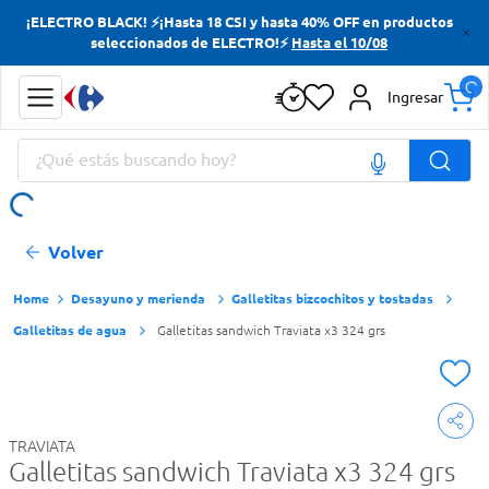
¡ELECTRO BLACK! ⚡¡Hasta 18 CSI y hasta 40% OFF en productos
Términos más buscados
seleccionados de ELECTRO!⚡
Hasta el 10/08
Yerba
Ingresar
Cerveza
¿Qué estás buscando hoy?
Doves
Papas Fritas
Términos más buscados
Volver
Yerba
Cerveza
Desayuno y merienda
Galletitas bizcochitos y tostadas
Galletitas de agua
Galletitas sandwich Traviata x3 324 grs
Doves
Papas Fritas
TRAVIATA
Galletitas sandwich Traviata x3 324 grs