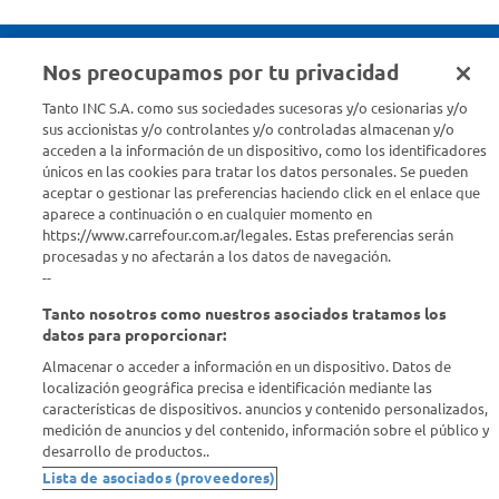
Nos preocupamos por tu privacidad
Seguinos en :
Tanto INC S.A. como sus sociedades sucesoras y/o cesionarias y/o
sus accionistas y/o controlantes y/o controladas almacenan y/o
acceden a la información de un dispositivo, como los identificadores
Estamos para ayudarte
únicos en las cookies para tratar los datos personales. Se pueden
aceptar o gestionar las preferencias haciendo click en el enlace que
¿Tenés una consulta? Comunicate con nosotros
acá
aparece a continuación o en cualquier momento en
https://www.carrefour.com.ar/legales. Estas preferencias serán
Descubrí Carrefour
procesadas y no afectarán a los datos de navegación.
--
Tanto nosotros como nuestros asociados tratamos los
Conocenos
datos para proporcionar:
Almacenar o acceder a información en un dispositivo. Datos de
Info útil
localización geográfica precisa e identificación mediante las
características de dispositivos. anuncios y contenido personalizados,
medición de anuncios y del contenido, información sobre el público y
Comprá Online
desarrollo de productos..
Lista de asociados (proveedores)