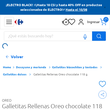
¡ELECTRO BLACK! ⚡¡Hasta 18 CSI y hasta 40% OFF en productos
Términos más buscados
seleccionados de ELECTRO!⚡
Hasta el 10/08
Yerba
Ingresar
Cerveza
¿Qué estás buscando hoy?
Doves
Papas Fritas
Términos más buscados
Volver
Yerba
Cerveza
Desayuno y merienda
Galletitas bizcochitos y tostadas
Galletitas dulces
Galletitas Rellenas Oreo chocolate 118 g.
Doves
Papas Fritas
OREO
Galletitas Rellenas Oreo chocolate 118