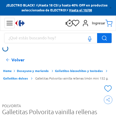
¡ELECTRO BLACK! ⚡¡Hasta 18 CSI y hasta 40% OFF en productos
Términos más buscados
seleccionados de ELECTRO!⚡
Hasta el 10/08
Yerba
Ingresar
Cerveza
¿Qué estás buscando hoy?
Doves
Jabon Tocador
Términos más buscados
Volver
Yerba
Cerveza
Desayuno y merienda
Galletitas bizcochitos y tostadas
Galletitas dulces
Galletitas Polvorita vainilla rellenas limón mini 152 g.
Doves
Jabon Tocador
POLVORITA
Galletitas Polvorita vainilla rellenas