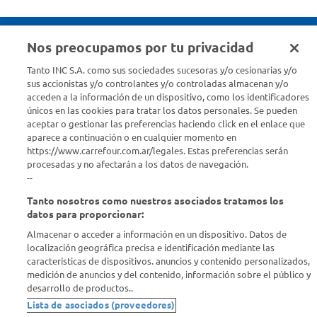
Nos preocupamos por tu privacidad
Seguinos en :
Tanto INC S.A. como sus sociedades sucesoras y/o cesionarias y/o
sus accionistas y/o controlantes y/o controladas almacenan y/o
acceden a la información de un dispositivo, como los identificadores
Estamos para ayudarte
únicos en las cookies para tratar los datos personales. Se pueden
aceptar o gestionar las preferencias haciendo click en el enlace que
¿Tenés una consulta? Comunicate con nosotros
acá
aparece a continuación o en cualquier momento en
https://www.carrefour.com.ar/legales. Estas preferencias serán
Descubrí Carrefour
procesadas y no afectarán a los datos de navegación.
--
Tanto nosotros como nuestros asociados tratamos los
Conocenos
datos para proporcionar:
Almacenar o acceder a información en un dispositivo. Datos de
Info útil
localización geográfica precisa e identificación mediante las
características de dispositivos. anuncios y contenido personalizados,
medición de anuncios y del contenido, información sobre el público y
Comprá Online
desarrollo de productos..
Lista de asociados (proveedores)