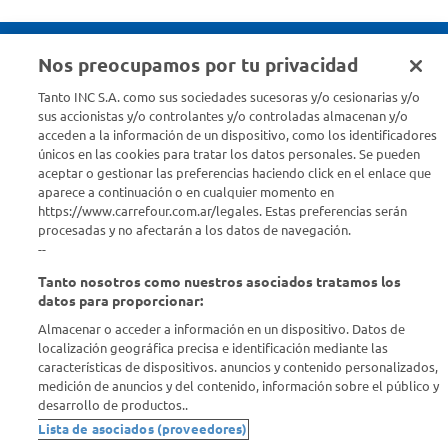
Nos preocupamos por tu privacidad
Seguinos en :
Tanto INC S.A. como sus sociedades sucesoras y/o cesionarias y/o
sus accionistas y/o controlantes y/o controladas almacenan y/o
acceden a la información de un dispositivo, como los identificadores
Estamos para ayudarte
únicos en las cookies para tratar los datos personales. Se pueden
aceptar o gestionar las preferencias haciendo click en el enlace que
¿Tenés una consulta? Comunicate con nosotros
acá
aparece a continuación o en cualquier momento en
https://www.carrefour.com.ar/legales. Estas preferencias serán
Descubrí Carrefour
procesadas y no afectarán a los datos de navegación.
--
Tanto nosotros como nuestros asociados tratamos los
Conocenos
datos para proporcionar:
Almacenar o acceder a información en un dispositivo. Datos de
Info útil
localización geográfica precisa e identificación mediante las
características de dispositivos. anuncios y contenido personalizados,
medición de anuncios y del contenido, información sobre el público y
Comprá Online
desarrollo de productos..
Lista de asociados (proveedores)