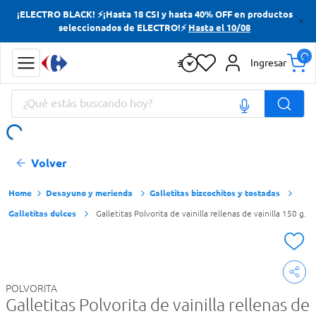
¡ELECTRO BLACK! ⚡¡Hasta 18 CSI y hasta 40% OFF en productos
Términos más buscados
seleccionados de ELECTRO!⚡
Hasta el 10/08
Yerba
Ingresar
Cerveza
¿Qué estás buscando hoy?
Doves
Papas Fritas
Términos más buscados
Volver
Yerba
Cerveza
Desayuno y merienda
Galletitas bizcochitos y tostadas
Galletitas dulces
Galletitas Polvorita de vainilla rellenas de vainilla 150 g.
Doves
Papas Fritas
POLVORITA
Galletitas Polvorita de vainilla rellenas de