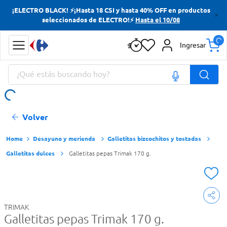
¡ELECTRO BLACK! ⚡¡Hasta 18 CSI y hasta 40% OFF en productos
Términos más buscados
seleccionados de ELECTRO!⚡
Hasta el 10/08
Yerba
Ingresar
Cerveza
¿Qué estás buscando hoy?
Doves
Jabon Tocador
Términos más buscados
Volver
Yerba
Cerveza
Desayuno y merienda
Galletitas bizcochitos y tostadas
Galletitas dulces
Galletitas pepas Trimak 170 g.
Doves
Jabon Tocador
TRIMAK
Galletitas pepas Trimak 170 g.