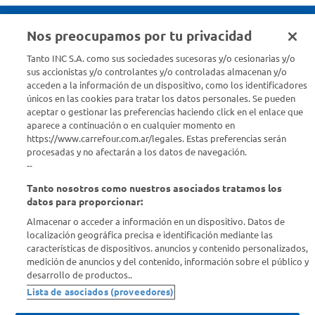
Nos preocupamos por tu privacidad
Seguinos en :
Tanto INC S.A. como sus sociedades sucesoras y/o cesionarias y/o
sus accionistas y/o controlantes y/o controladas almacenan y/o
acceden a la información de un dispositivo, como los identificadores
Estamos para ayudarte
únicos en las cookies para tratar los datos personales. Se pueden
aceptar o gestionar las preferencias haciendo click en el enlace que
¿Tenés una consulta? Comunicate con nosotros
acá
aparece a continuación o en cualquier momento en
https://www.carrefour.com.ar/legales. Estas preferencias serán
Descubrí Carrefour
procesadas y no afectarán a los datos de navegación.
--
Tanto nosotros como nuestros asociados tratamos los
Conocenos
datos para proporcionar:
Almacenar o acceder a información en un dispositivo. Datos de
Info útil
localización geográfica precisa e identificación mediante las
características de dispositivos. anuncios y contenido personalizados,
medición de anuncios y del contenido, información sobre el público y
Comprá Online
desarrollo de productos..
Lista de asociados (proveedores)
Enterate de nuestras ofertas