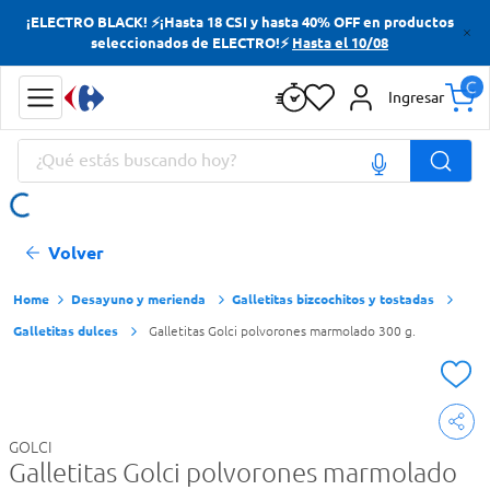
¡ELECTRO BLACK! ⚡¡Hasta 18 CSI y hasta 40% OFF en productos
Términos más buscados
seleccionados de ELECTRO!⚡
Hasta el 10/08
Yerba
Ingresar
Cerveza
¿Qué estás buscando hoy?
Doves
Papas Fritas
Términos más buscados
Volver
Yerba
Cerveza
Desayuno y merienda
Galletitas bizcochitos y tostadas
Galletitas dulces
Galletitas Golci polvorones marmolado 300 g.
Doves
Papas Fritas
GOLCI
Galletitas Golci polvorones marmolado