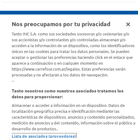
Nos preocupamos por tu privacidad
Seguinos en :
Tanto INC S.A. como sus sociedades sucesoras y/o cesionarias y/o
sus accionistas y/o controlantes y/o controladas almacenan y/o
acceden a la información de un dispositivo, como los identificadores
Estamos para ayudarte
únicos en las cookies para tratar los datos personales. Se pueden
aceptar o gestionar las preferencias haciendo click en el enlace que
¿Tenés una consulta? Comunicate con nosotros
acá
aparece a continuación o en cualquier momento en
https://www.carrefour.com.ar/legales. Estas preferencias serán
Descubrí Carrefour
procesadas y no afectarán a los datos de navegación.
--
Tanto nosotros como nuestros asociados tratamos los
Conocenos
datos para proporcionar:
Almacenar o acceder a información en un dispositivo. Datos de
Info útil
localización geográfica precisa e identificación mediante las
características de dispositivos. anuncios y contenido personalizados,
medición de anuncios y del contenido, información sobre el público y
Comprá Online
desarrollo de productos..
Lista de asociados (proveedores)