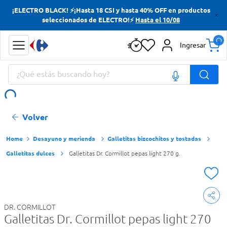
¡ELECTRO BLACK! ⚡¡Hasta 18 CSI y hasta 40% OFF en productos
Términos más buscados
seleccionados de ELECTRO!⚡
Hasta el 10/08
Yerba
Ingresar
Cerveza
¿Qué estás buscando hoy?
Doves
Papas Fritas
Términos más buscados
Volver
Yerba
Cerveza
Desayuno y merienda
Galletitas bizcochitos y tostadas
Galletitas dulces
Galletitas Dr. Cormillot pepas light 270 g.
Doves
Papas Fritas
DR. CORMILLOT
Galletitas Dr. Cormillot pepas light 270