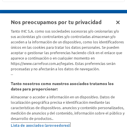
Nos preocupamos por tu privacidad
Seguinos en :
Tanto INC S.A. como sus sociedades sucesoras y/o cesionarias y/o
sus accionistas y/o controlantes y/o controladas almacenan y/o
acceden a la información de un dispositivo, como los identificadores
Estamos para ayudarte
únicos en las cookies para tratar los datos personales. Se pueden
aceptar o gestionar las preferencias haciendo click en el enlace que
¿Tenés una consulta? Comunicate con nosotros
acá
aparece a continuación o en cualquier momento en
https://www.carrefour.com.ar/legales. Estas preferencias serán
Descubrí Carrefour
procesadas y no afectarán a los datos de navegación.
--
Tanto nosotros como nuestros asociados tratamos los
Conocenos
datos para proporcionar:
Almacenar o acceder a información en un dispositivo. Datos de
Info útil
localización geográfica precisa e identificación mediante las
características de dispositivos. anuncios y contenido personalizados,
medición de anuncios y del contenido, información sobre el público y
Comprá Online
desarrollo de productos..
Lista de asociados (proveedores)