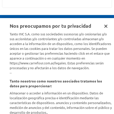
Nos preocupamos por tu privacidad
Seguinos en :
Tanto INC S.A. como sus sociedades sucesoras y/o cesionarias y/o
sus accionistas y/o controlantes y/o controladas almacenan y/o
acceden a la información de un dispositivo, como los identificadores
Estamos para ayudarte
únicos en las cookies para tratar los datos personales. Se pueden
aceptar o gestionar las preferencias haciendo click en el enlace que
¿Tenés una consulta? Comunicate con nosotros
acá
aparece a continuación o en cualquier momento en
https://www.carrefour.com.ar/legales. Estas preferencias serán
Descubrí Carrefour
procesadas y no afectarán a los datos de navegación.
--
Tanto nosotros como nuestros asociados tratamos los
Conocenos
datos para proporcionar:
Almacenar o acceder a información en un dispositivo. Datos de
Info útil
localización geográfica precisa e identificación mediante las
características de dispositivos. anuncios y contenido personalizados,
medición de anuncios y del contenido, información sobre el público y
Comprá Online
desarrollo de productos..