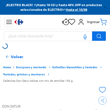
¡ELECTRO BLACK! ⚡¡Hasta 18 CSI y hasta 40% OFF en productos
Términos más buscados
seleccionados de ELECTRO!⚡
Hasta el 10/08
Yerba
Ingresar
Cerveza
¿Qué estás buscando hoy?
Doves
Jabon Tocador
Términos más buscados
Volver
Yerba
Cerveza
Desayuno y merienda
Galletitas bizcochitos y tostadas
Tostadas, grisines y marineras
Doves
Galletitas Don Satur talitas con mix de semillas 140 g.
Jabon Tocador
DON SATUR