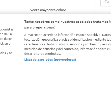
Venta mayorista online
Tanto nosotros como nuestros asociados tratamos l
Gift cards empresariales
para proporcionar:
ccionistas
ón de un
Almacenar o acceder a información en un dispositivo. Datos
los datos
localización geográfica precisa e identificación mediante la
ck en el
características de dispositivos. anuncios y contenido person
medición de anuncios y del contenido, información sobre el 
adas y no
desarrollo de productos..
Lista de asociados (proveedores)
nimal
idad