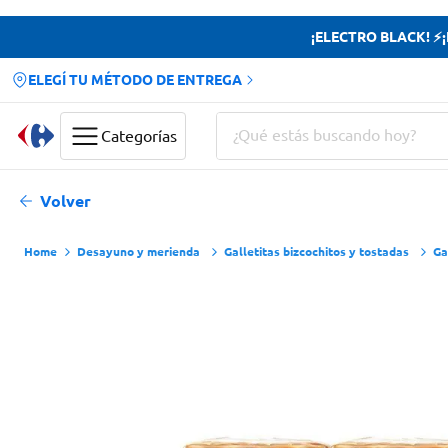
¡ELECTRO BLACK! ⚡¡H
ELEGÍ TU MÉTODO DE ENTREGA
¿Qué estás buscando hoy?
Categorías
Términos más buscados
Volver
Yerba
Desayuno y merienda
Galletitas bizcochitos y tostadas
Ga
Cerveza
Papas Fritas
Doves