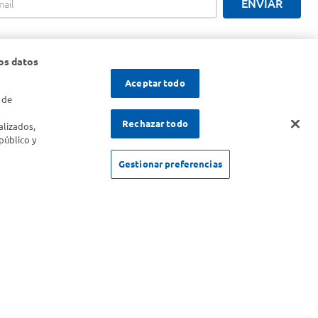
ENVIAR
os datos
Aceptar todo
 de
s
Rechazar todo
alizados,
público y
Gestionar preferencias
SOLICITUD DE ARREPENTIMIENTO