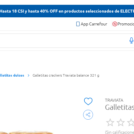
asta 18 CSI y hasta 40% OFF en productos seleccionados de ELEC
App Carrefour
Promoci
lletitas dulces
Galletitas crackers Traviata balance 321 g
TRAVIATA
Galletita
Sin calificacion