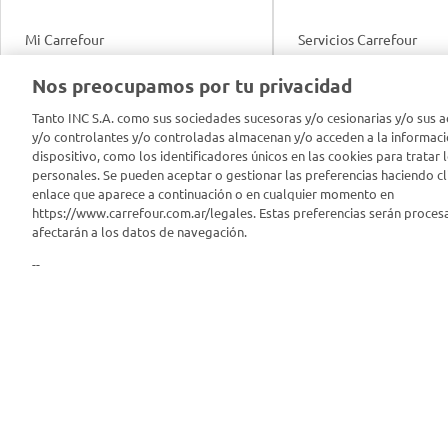
Mi Carrefour
Servicios Carrefour
Info útil
Nos preocupamos por tu privacidad
Productos Carrefour
Legales
Tanto INC S.A. como sus sociedades sucesoras y/o cesionarias y/o sus a
Tarjeta Mi Carrefour
y/o controlantes y/o controladas almacenan y/o acceden a la informaci
Tasas de interés
dispositivo, como los identificadores únicos en las cookies para tratar 
personales. Se pueden aceptar o gestionar las preferencias haciendo cli
Panel Carrefour
enlace que aparece a continuación o en cualquier momento en
Contacto
https://www.carrefour.com.ar/legales. Estas preferencias serán proces
Puntos Verdes
afectarán a los datos de navegación.
Acuerdo con Acyma
--
App Carrefour
Política de Bienestar A
Comprometidos Carrefour
Reporte de Sustentabil