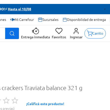
TRO!⚡
Hasta el 10/08
ones
Mi Carrefour
Sucursales
Disponibilidad de entrega
Carrito
Entrega inmediata
Favoritos
Ingresar
s crackers Traviata balance 321 g
¡Calificá este producto!
es previas