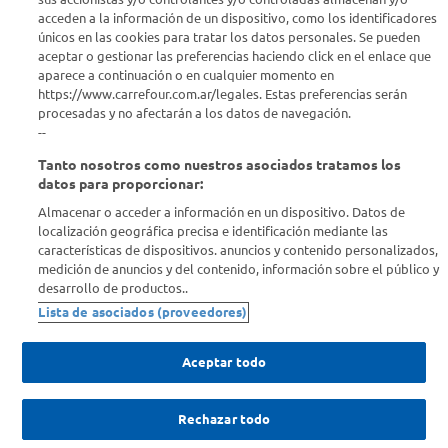
acceden a la información de un dispositivo, como los identificadores
Estamos para ayudarte
únicos en las cookies para tratar los datos personales. Se pueden
aceptar o gestionar las preferencias haciendo click en el enlace que
¿Tenés una consulta? Comunicate con nosotros
acá
aparece a continuación o en cualquier momento en
https://www.carrefour.com.ar/legales. Estas preferencias serán
Descubrí Carrefour
procesadas y no afectarán a los datos de navegación.
--
Tanto nosotros como nuestros asociados tratamos los
Conocenos
datos para proporcionar:
Almacenar o acceder a información en un dispositivo. Datos de
Info útil
localización geográfica precisa e identificación mediante las
características de dispositivos. anuncios y contenido personalizados,
medición de anuncios y del contenido, información sobre el público y
Comprá Online
desarrollo de productos..
Lista de asociados (proveedores)
Enterate de nuestras ofertas
Dejanos tu mail para recibir todas las ofertas y promociones antes
Aceptar todo
que nadie.
Rechazar todo
Provincia