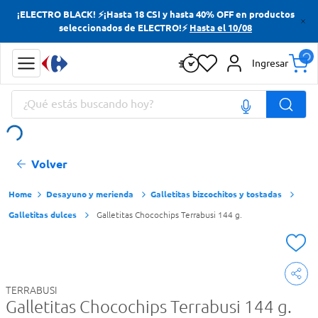
¡ELECTRO BLACK! ⚡¡Hasta 18 CSI y hasta 40% OFF en productos
Términos más buscados
seleccionados de ELECTRO!⚡
Hasta el 10/08
Yerba
Ingresar
Cerveza
¿Qué estás buscando hoy?
Doves
Jabon Tocador
Términos más buscados
Volver
Yerba
Cerveza
Desayuno y merienda
Galletitas bizcochitos y tostadas
Galletitas dulces
Galletitas Chocochips Terrabusi 144 g.
Doves
Jabon Tocador
TERRABUSI
Galletitas Chocochips Terrabusi 144 g.