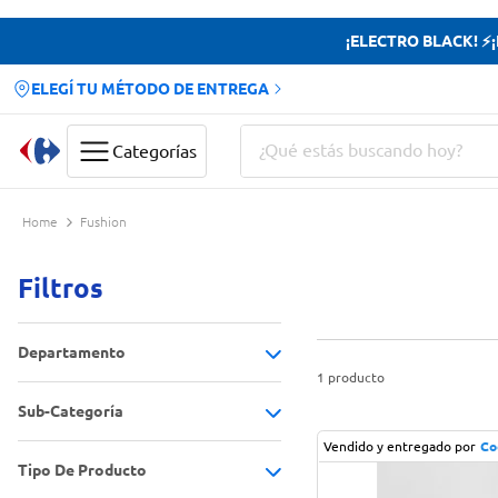
¡ELECTRO BLACK! ⚡¡H
ELEGÍ TU MÉTODO DE ENTREGA
¿Qué estás buscando hoy?
Categorías
Términos más buscados
Fushion
Yerba
Filtros
Cerveza
Papas Fritas
Departamento
Doves
1
producto
Sub-Categoría
Hogar
(
1
)
Vendido y entregado por
Co
Tipo De Producto
Vajilla
(
1
)