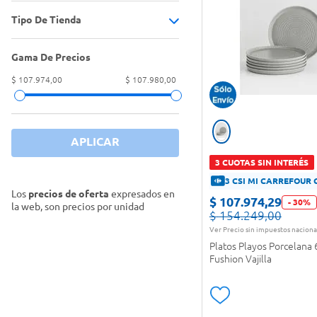
Tipo De Tienda
Set de vajilla
(
1
)
Gama De Precios
Tiendas Oficiales
(
1
)
$ 107.974,00
$ 107.980,00
APLICAR
3 CUOTAS SIN INTERÉS
3 CSI MI CARREFOUR 
Los
precios de oferta
expresados en
$
107
.
974
,
29
-
30
%
la web, son precios por unidad
$
154
.
249
,
00
Ver Precio sin impuestos naciona
Platos Playos Porcelana 
Fushion Vajilla