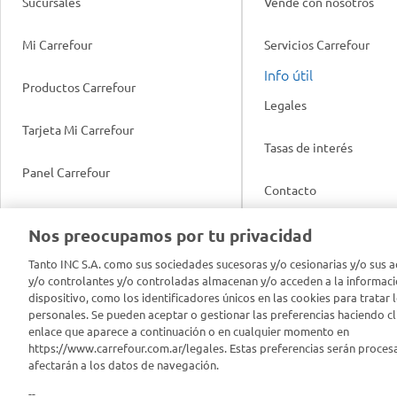
Sucursales
Vendé con nosotros
Mi Carrefour
Servicios Carrefour
Info útil
Productos Carrefour
Legales
Tarjeta Mi Carrefour
Tasas de interés
Panel Carrefour
Contacto
Puntos Verdes
Nos preocupamos por tu privacidad
Acuerdo con Acyma
App Carrefour
Tanto INC S.A. como sus sociedades sucesoras y/o cesionarias y/o sus a
Política de Bienestar A
y/o controlantes y/o controladas almacenan y/o acceden a la informaci
dispositivo, como los identificadores únicos en las cookies para tratar 
Comprometidos Carrefour
personales. Se pueden aceptar o gestionar las preferencias haciendo cli
Reporte de Sustentabil
enlace que aparece a continuación o en cualquier momento en
https://www.carrefour.com.ar/legales. Estas preferencias serán proces
afectarán a los datos de navegación.
--