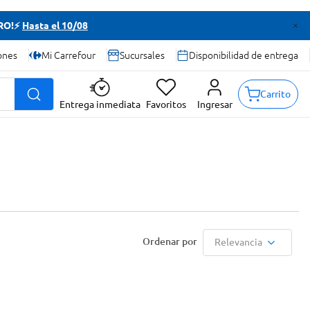
TRO!⚡
Hasta el 10/08
ones
Mi Carrefour
Sucursales
Disponibilidad de entrega
Carrito
Entrega inmediata
Favoritos
Ingresar
Relevancia