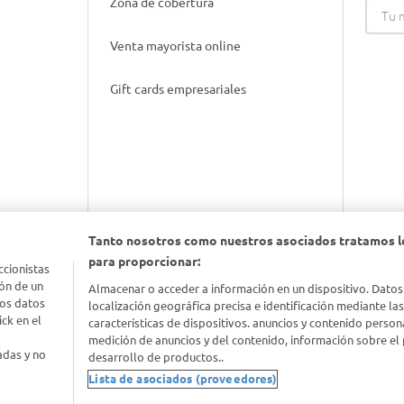
Zona de cobertura
Venta mayorista online
Gift cards empresariales
Tanto nosotros como nuestros asociados tratamos l
para proporcionar:
ccionistas
nimal
ón de un
Almacenar o acceder a información en un dispositivo. Datos
los datos
localización geográfica precisa e identificación mediante la
ck en el
características de dispositivos. anuncios y contenido person
idad
medición de anuncios y del contenido, información sobre el 
adas y no
desarrollo de productos..
Lista de asociados (proveedores)