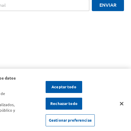
ENVIAR
os datos
Aceptar todo
 de
s
Rechazar todo
alizados,
público y
Gestionar preferencias
SOLICITUD DE ARREPENTIMIENTO