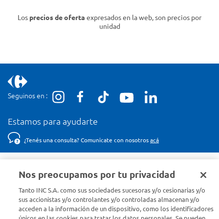
Los
precios de oferta
expresados en la web, son precios por
unidad
Seguinos en :
Estamos para ayudarte
¿Tenés una consulta? Comunicate con nosotros
acá
Descubrí Carrefour
Nos preocupamos por tu privacidad
Tanto INC S.A. como sus sociedades sucesoras y/o cesionarias y/o
Conocenos
sus accionistas y/o controlantes y/o controladas almacenan y/o
acceden a la información de un dispositivo, como los identificadores
únicos en las cookies para tratar los datos personales. Se pueden