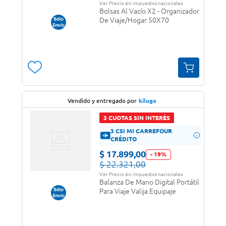
Ver Precio sin impuestos nacionales
Bolsas Al Vacío X2 - Organizador
De Viaje/Hogar 50X70
Vendido y entregado por
kiluga
3 CUOTAS SIN INTERÉS
3 CSI MI CARREFOUR
CRÉDITO
$
17
.
899
,
00
-
19
%
$
22
.
321
,
00
Ver Precio sin impuestos nacionales
Balanza De Mano Digital Portátil
Para Viaje Valija Equipaje