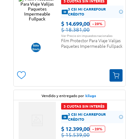
3 CUOTAS SIN INTERÉS
3 CSI MI CARREFOUR
CRÉDITO
$
14
.
699
,
00
-
20
%
$
18
.
381
,
00
Ver Precio sin impuestos nacionales
Film Protector Para Viaje Valijas
Paquetes Impermeable Fullpack
Vendido y entregado por
kiluga
3 CUOTAS SIN INTERÉS
3 CSI MI CARREFOUR
CRÉDITO
$
12
.
399
,
00
-
20
%
$
15
.
539
,
00