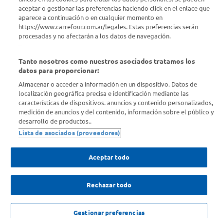
Info útil
aceptar o gestionar las preferencias haciendo click en el enlace que
aparece a continuación o en cualquier momento en
Comprá Online
https://www.carrefour.com.ar/legales. Estas preferencias serán
procesadas y no afectarán a los datos de navegación.
--
Enterate de nuestras ofertas
Tanto nosotros como nuestros asociados tratamos los
Dejanos tu mail para recibir todas las ofertas y promociones antes
datos para proporcionar:
que nadie.
Almacenar o acceder a información en un dispositivo. Datos de
localización geográfica precisa e identificación mediante las
Provincia
características de dispositivos. anuncios y contenido personalizados,
medición de anuncios y del contenido, información sobre el público y
desarrollo de productos..
ENVIAR
Lista de asociados (proveedores)
Aceptar todo
Rechazar todo
SOLICITUD DE ARREPENTIMIENTO
Gestionar preferencias
Copyright 2026 ©Carrefour. Todos los derechos reservados |
Términos y