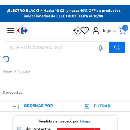
Términos más buscados
¡ELECTRO BLACK! ⚡¡Hasta 18 CSI y hasta 40% OFF en productos
seleccionados de ELECTRO!⚡
Hasta el 10/08
Yerba
Cerveza
Ingresar
Papas Fritas
¿Qué estás buscando hoy?
Doves
Términos más buscados
Fullpack
Yerba
Cerveza
5
productos
Papas Fritas
Doves
ORDENAR POR
FILTRAR
Vendido y entregado por
kiluga