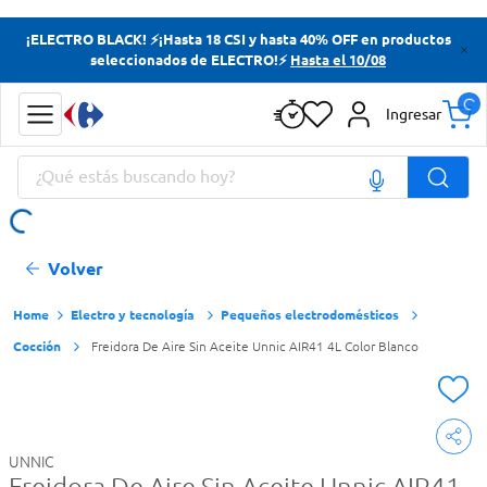
Términos más buscados
¡ELECTRO BLACK! ⚡¡Hasta 18 CSI y hasta 40% OFF en productos
seleccionados de ELECTRO!⚡
Hasta el 10/08
Yerba
Cerveza
Ingresar
Doves
¿Qué estás buscando hoy?
Papas Fritas
Términos más buscados
Volver
Yerba
Cerveza
Electro y tecnología
Pequeños electrodomésticos
Cocción
Freidora De Aire Sin Aceite Unnic AIR41 4L Color Blanco
Doves
Papas Fritas
UNNIC