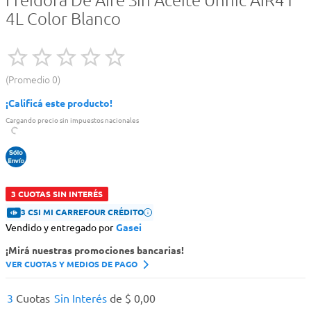
Freidora De Aire Sin Aceite Unnic AIR41
4L Color Blanco
Promedio
0
¡Calificá este producto!
Cargando precio sin impuestos nacionales
3 CUOTAS SIN INTERÉS
3 CSI MI CARREFOUR CRÉDITO
Vendido y entregado por
Gasei
¡Mirá nuestras promociones bancarias!
VER CUOTAS Y MEDIOS DE PAGO
3
Cuotas
Sin Interés
de
$
0
,
00