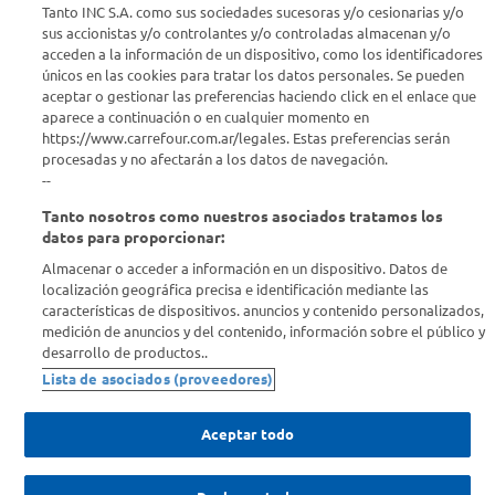
Seguinos en :
Tanto INC S.A. como sus sociedades sucesoras y/o cesionarias y/o
sus accionistas y/o controlantes y/o controladas almacenan y/o
acceden a la información de un dispositivo, como los identificadores
Estamos para ayudarte
únicos en las cookies para tratar los datos personales. Se pueden
aceptar o gestionar las preferencias haciendo click en el enlace que
¿Tenés una consulta? Comunicate con nosotros
acá
aparece a continuación o en cualquier momento en
https://www.carrefour.com.ar/legales. Estas preferencias serán
Descubrí Carrefour
procesadas y no afectarán a los datos de navegación.
--
Tanto nosotros como nuestros asociados tratamos los
Conocenos
datos para proporcionar:
Almacenar o acceder a información en un dispositivo. Datos de
Info útil
localización geográfica precisa e identificación mediante las
características de dispositivos. anuncios y contenido personalizados,
medición de anuncios y del contenido, información sobre el público y
Comprá Online
desarrollo de productos..
Lista de asociados (proveedores)
Enterate de nuestras ofertas
Dejanos tu mail para recibir todas las ofertas y promociones antes
Aceptar todo
que nadie.