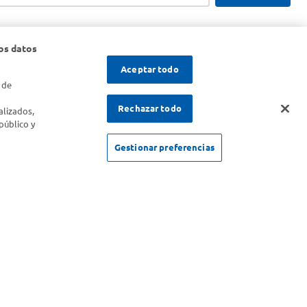
os datos
Aceptar todo
 de
s
Rechazar todo
alizados,
público y
Gestionar preferencias
SOLICITUD DE ARREPENTIMIENTO