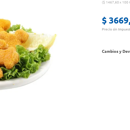
$
1467
,
60
100 
$
3669
Precio sin Impues
Cambios y Dev