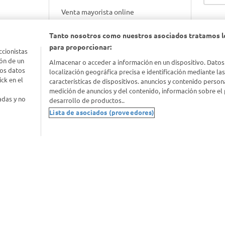
Venta mayorista online
Tanto nosotros como nuestros asociados tratamos l
Gift cards empresariales
para proporcionar:
ccionistas
ón de un
Almacenar o acceder a información en un dispositivo. Datos
los datos
localización geográfica precisa e identificación mediante la
ck en el
características de dispositivos. anuncios y contenido person
medición de anuncios y del contenido, información sobre el 
adas y no
desarrollo de productos..
Lista de asociados (proveedores)
nimal
idad