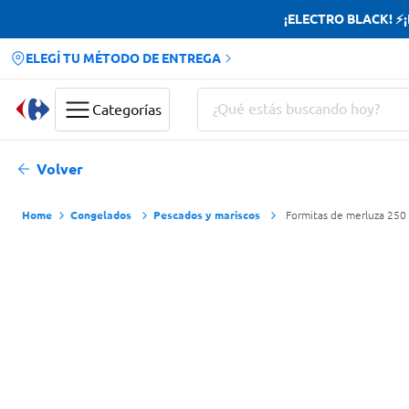
¡ELECTRO BLACK! ⚡¡H
ELEGÍ TU MÉTODO DE ENTREGA
¿Qué estás buscando hoy?
Categorías
Términos más buscados
Volver
Yerba
Congelados
Pescados y mariscos
Formitas de merluza 250 
Cerveza
Doves
Jabon Tocador