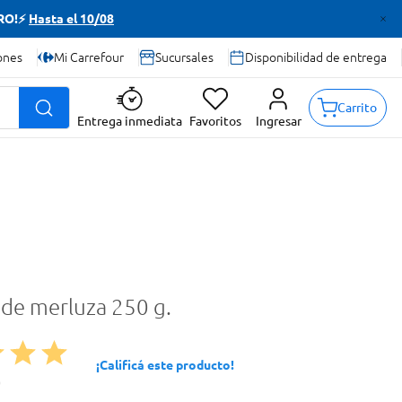
TRO!⚡
Hasta el 10/08
ones
Mi Carrefour
Sucursales
Disponibilidad de entrega
Carrito
Entrega inmediata
Favoritos
Ingresar
 de merluza 250 g.
¡Calificá este producto!