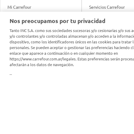
Mi Carrefour
Servicios Carrefour
Info útil
Nos preocupamos por tu privacidad
Productos Carrefour
Legales
Tanto INC S.A. como sus sociedades sucesoras y/o cesionarias y/o sus a
Tarjeta Mi Carrefour
y/o controlantes y/o controladas almacenan y/o acceden a la informaci
Tasas de interés
dispositivo, como los identificadores únicos en las cookies para tratar 
personales. Se pueden aceptar o gestionar las preferencias haciendo cli
Panel Carrefour
enlace que aparece a continuación o en cualquier momento en
Contacto
https://www.carrefour.com.ar/legales. Estas preferencias serán proces
Puntos Verdes
afectarán a los datos de navegación.
Acuerdo con Acyma
--
App Carrefour
Política de Bienestar A
Comprometidos Carrefour
Reporte de Sustentabil