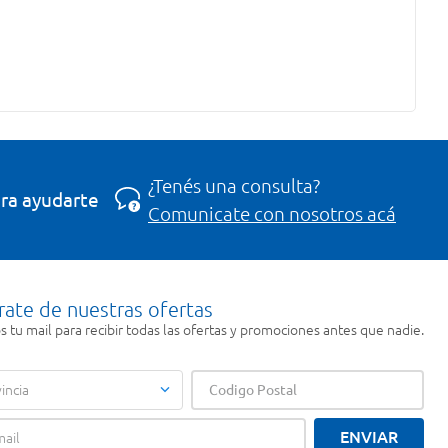
¿Tenés una consulta?
ra ayudarte
Comunicate con nosotros acá
rate de nuestras ofertas
 tu mail para recibir todas las ofertas y promociones antes que nadie.
incia
ENVIAR