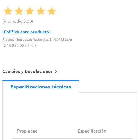
Promedio
5.00
¡Calificá este producto!
Precio sin Impuestos Nacionales:
$ 14.041,32 c/u
$
16
.
990
,
00
1 K.
Cambios y Devoluciones
Especificaciones técnicas
Propiedad
Especificación