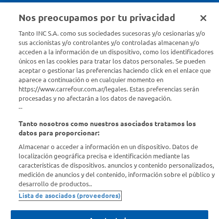
Nos preocupamos por tu privacidad
Seguinos en :
Tanto INC S.A. como sus sociedades sucesoras y/o cesionarias y/o
sus accionistas y/o controlantes y/o controladas almacenan y/o
acceden a la información de un dispositivo, como los identificadores
Estamos para ayudarte
únicos en las cookies para tratar los datos personales. Se pueden
aceptar o gestionar las preferencias haciendo click en el enlace que
¿Tenés una consulta? Comunicate con nosotros
acá
aparece a continuación o en cualquier momento en
https://www.carrefour.com.ar/legales. Estas preferencias serán
Descubrí Carrefour
procesadas y no afectarán a los datos de navegación.
--
Tanto nosotros como nuestros asociados tratamos los
Conocenos
datos para proporcionar:
Almacenar o acceder a información en un dispositivo. Datos de
Info útil
localización geográfica precisa e identificación mediante las
características de dispositivos. anuncios y contenido personalizados,
medición de anuncios y del contenido, información sobre el público y
Comprá Online
desarrollo de productos..
Lista de asociados (proveedores)
Enterate de nuestras ofertas
Dejanos tu mail para recibir todas las ofertas y promociones antes