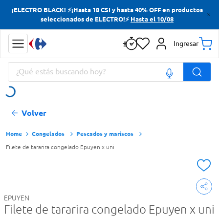
¡ELECTRO BLACK! ⚡¡Hasta 18 CSI y hasta 40% OFF en productos
Términos más buscados
seleccionados de ELECTRO!⚡
Hasta el 10/08
Yerba
Ingresar
Cerveza
¿Qué estás buscando hoy?
Papas Fritas
Doves
Términos más buscados
Volver
Yerba
Cerveza
Congelados
Pescados y mariscos
Filete de tararira congelado Epuyen x uni
Papas Fritas
Doves
EPUYEN
Filete de tararira congelado Epuyen x uni