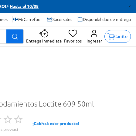
TRO!⚡
Hasta el 10/08
ones
Mi Carrefour
Sucursales
Disponibilidad de entrega
Carrito
Entrega inmediata
Favoritos
Ingresar
Rodamientos Loctite 609 50ml
¡Calificá este producto!
es previas