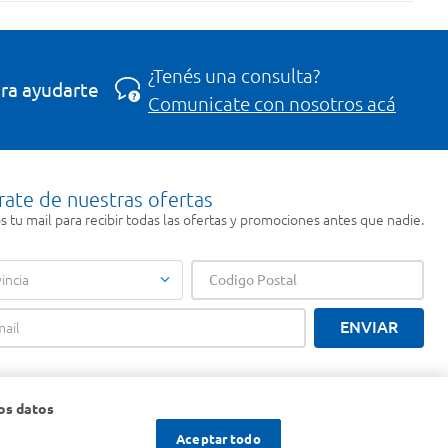
¿Tenés una consulta?
ra ayudarte
Comunicate con nosotros acá
rate de nuestras ofertas
 tu mail para recibir todas las ofertas y promociones antes que nadie.
incia
ENVIAR
os datos
Aceptar todo