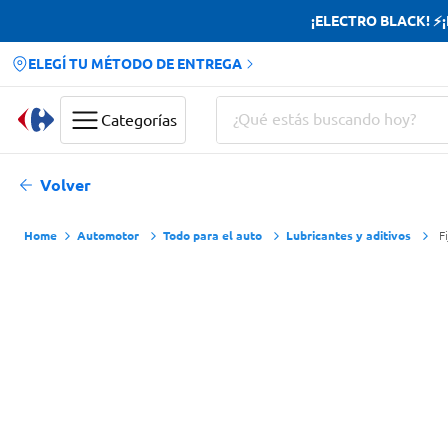
¡ELECTRO BLACK! ⚡¡H
ELEGÍ TU MÉTODO DE ENTREGA
¿Qué estás buscando hoy?
Categorías
Términos más buscados
Volver
Yerba
Automotor
Todo para el auto
Lubricantes y aditivos
F
Cerveza
Doves
Papas Fritas