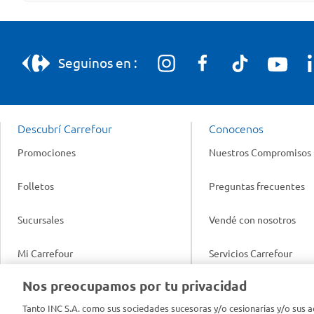
Seguinos en :
Descubrí Carrefour
Conocenos
Promociones
Nuestros Compromisos
Folletos
Preguntas frecuentes
Sucursales
Vendé con nosotros
Mi Carrefour
Servicios Carrefour
Info útil
Nos preocupamos por tu privacidad
Productos Carrefour
Legales
Tanto INC S.A. como sus sociedades sucesoras y/o cesionarias y/o sus a