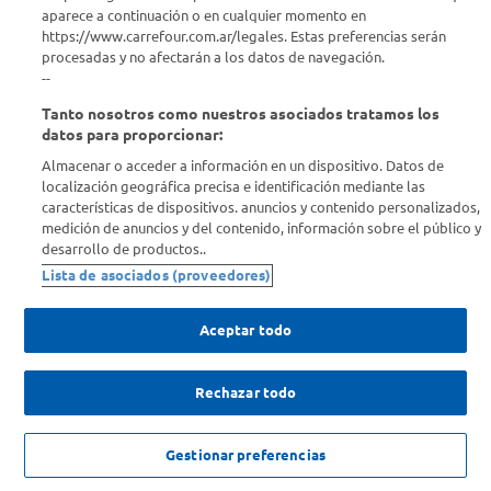
aparece a continuación o en cualquier momento en
¿Tenés una consulta? Comunicate con nosotros
acá
https://www.carrefour.com.ar/legales. Estas preferencias serán
procesadas y no afectarán a los datos de navegación.
Descubrí Carrefour
--
Tanto nosotros como nuestros asociados tratamos los
Conocenos
datos para proporcionar:
Almacenar o acceder a información en un dispositivo. Datos de
localización geográfica precisa e identificación mediante las
Info útil
características de dispositivos. anuncios y contenido personalizados,
medición de anuncios y del contenido, información sobre el público y
desarrollo de productos..
Comprá Online
Lista de asociados (proveedores)
Enterate de nuestras ofertas
Aceptar todo
Dejanos tu mail para recibir todas las ofertas y promociones antes
que nadie.
Rechazar todo
Provincia
$
27
.
294
,
00
c/u
AGREGAR
Gestionar preferencias
$
45
.
490
,
00
ENVIAR