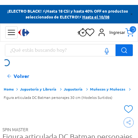
Términos más buscados
¡ELECTRO BLACK! ⚡¡Hasta 18 CSI y hasta 40% OFF en productos
seleccionados de ELECTRO!⚡
Hasta el 10/08
Yerba
Cerveza
Ingresar
Doves
¿Qué estás buscando hoy?
Jabon Tocador
Términos más buscados
Volver
Yerba
Cerveza
Juguetería y Librería
Juguetería
Muñecos y Muñecas
Figura articulada DC Batman personajes 30 cm (Modelos Surtidos)
Doves
Jabon Tocador
SPIN MASTER
Figura articulada DC Batman personajes