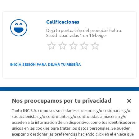
Deja tu puntuación del producto
Fieltro
Scotch cuadradas 1 en 16 beige
INICIA SESION PARA DEJAR TU RESEÑA
Nos preocupamos por tu privacidad
Seguinos en :
Tanto INC S.A. como sus sociedades sucesoras y/o cesionarias y/o
sus accionistas y/o controlantes y/o controladas almacenan y/o
acceden a la información de un dispositivo, como los identificadores
Estamos para ayudarte
únicos en las cookies para tratar los datos personales. Se pueden
aceptar o gestionar las preferencias haciendo click en el enlace que
¿Tenés una consulta? Comunicate con nosotros
acá