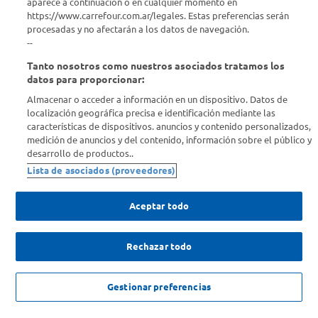
aparece a continuación o en cualquier momento en
https://www.carrefour.com.ar/legales. Estas preferencias serán
Descubrí Carrefour
procesadas y no afectarán a los datos de navegación.
--
Tanto nosotros como nuestros asociados tratamos los
Conocenos
datos para proporcionar:
Almacenar o acceder a información en un dispositivo. Datos de
Info útil
localización geográfica precisa e identificación mediante las
características de dispositivos. anuncios y contenido personalizados,
medición de anuncios y del contenido, información sobre el público y
Comprá Online
desarrollo de productos..
Lista de asociados (proveedores)
Enterate de nuestras ofertas
Dejanos tu mail para recibir todas las ofertas y promociones antes
Aceptar todo
que nadie.
Rechazar todo
Provincia
ENVIAR
NO DISPONIBLE
Gestionar preferencias