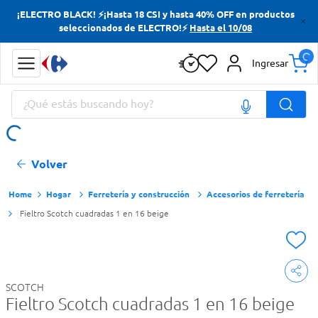
¡ELECTRO BLACK! ⚡¡Hasta 18 CSI y hasta 40% OFF en productos
Términos más buscados
seleccionados de ELECTRO!⚡
Hasta el 10/08
Yerba
Ingresar
Cerveza
¿Qué estás buscando hoy?
Papas Fritas
Doves
Términos más buscados
Volver
Yerba
Cerveza
Hogar
Ferretería y construcción
Accesorios de ferretería
Fieltro Scotch cuadradas 1 en 16 beige
Papas Fritas
Doves
SCOTCH
Fieltro Scotch cuadradas 1 en 16 beige