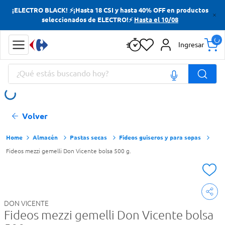
¡ELECTRO BLACK! ⚡¡Hasta 18 CSI y hasta 40% OFF en productos
Términos más buscados
seleccionados de ELECTRO!⚡
Hasta el 10/08
Yerba
Ingresar
Cerveza
¿Qué estás buscando hoy?
Papas Fritas
Doves
Términos más buscados
Volver
Yerba
Cerveza
Almacén
Pastas secas
Fideos guiseros y para sopas
Fideos mezzi gemelli Don Vicente bolsa 500 g.
Papas Fritas
Doves
DON VICENTE
Fideos mezzi gemelli Don Vicente bolsa