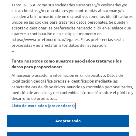
Seguinos en :
Tanto INC S.A. como sus sociedades sucesoras y/o cesionarias y/o
sus accionistas y/o controlantes y/o controladas almacenan y/o
acceden a la información de un dispositivo, como los identificadores
Estamos para ayudarte
únicos en las cookies para tratar los datos personales. Se pueden
aceptar o gestionar las preferencias haciendo click en el enlace que
¿Tenés una consulta? Comunicate con nosotros
acá
aparece a continuación o en cualquier momento en
https://www.carrefour.com.ar/legales. Estas preferencias serán
Descubrí Carrefour
procesadas y no afectarán a los datos de navegación.
--
Tanto nosotros como nuestros asociados tratamos los
Conocenos
datos para proporcionar:
Almacenar o acceder a información en un dispositivo. Datos de
Info útil
localización geográfica precisa e identificación mediante las
características de dispositivos. anuncios y contenido personalizados,
medición de anuncios y del contenido, información sobre el público y
Comprá Online
desarrollo de productos..
Lista de asociados (proveedores)
Enterate de nuestras ofertas
Dejanos tu mail para recibir todas las ofertas y promociones antes
Aceptar todo
que nadie.