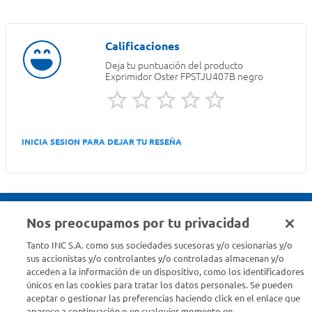
Deja tu puntuación del producto
Exprimidor Oster FPSTJU407B negro
INICIA SESION PARA DEJAR TU RESEÑA
Nos preocupamos por tu privacidad
Seguinos en :
Tanto INC S.A. como sus sociedades sucesoras y/o cesionarias y/o
sus accionistas y/o controlantes y/o controladas almacenan y/o
acceden a la información de un dispositivo, como los identificadores
Estamos para ayudarte
únicos en las cookies para tratar los datos personales. Se pueden
aceptar o gestionar las preferencias haciendo click en el enlace que
¿Tenés una consulta? Comunicate con nosotros
acá
aparece a continuación o en cualquier momento en