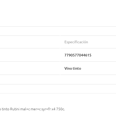
Especificación
7790577044615
Vino tinto
 tinto Rutini mal+c mer+c syr+fr x4 750c.