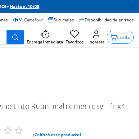
TRO!⚡
Hasta el 10/08
ones
Mi Carrefour
Sucursales
Disponibilidad de entrega
Carrito
Entrega inmediata
Favoritos
Ingresar
ino tinto Rutini mal+c mer+c syr+fr x4
¡Calificá este producto!