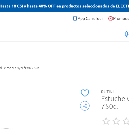
asta 18 CSI y hasta 40% OFF en productos seleccionados de ELEC
App Carrefour
Promoci
al+c mer+c syr+fr x4 750c.
RUTINI
Estuche v
750c.