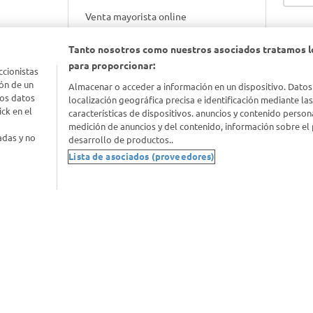
Venta mayorista online
Tanto nosotros como nuestros asociados tratamos l
Gift cards empresariales
para proporcionar:
ccionistas
ón de un
Almacenar o acceder a información en un dispositivo. Datos
los datos
localización geográfica precisa e identificación mediante la
ck en el
características de dispositivos. anuncios y contenido person
medición de anuncios y del contenido, información sobre el 
adas y no
desarrollo de productos..
Lista de asociados (proveedores)
nimal
idad