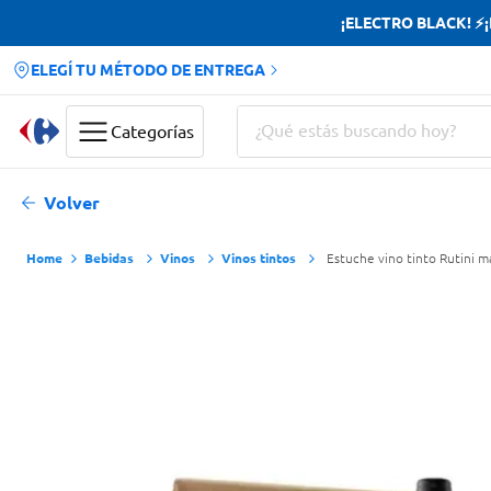
¡ELECTRO BLACK! ⚡¡H
ELEGÍ TU MÉTODO DE ENTREGA
¿Qué estás buscando hoy?
Categorías
Términos más buscados
Volver
Yerba
Bebidas
Vinos
Vinos tintos
Estuche vino tinto Rutini m
Cerveza
Doves
Jabon Tocador