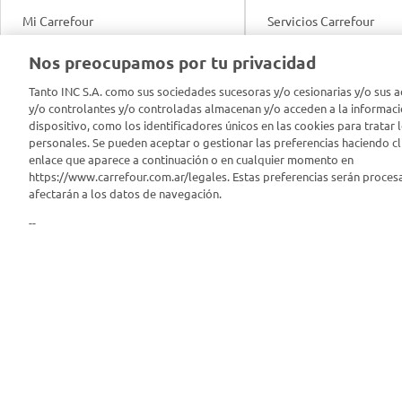
Mi Carrefour
Servicios Carrefour
Info útil
Nos preocupamos por tu privacidad
Productos Carrefour
Legales
Tanto INC S.A. como sus sociedades sucesoras y/o cesionarias y/o sus a
Tarjeta Mi Carrefour
y/o controlantes y/o controladas almacenan y/o acceden a la informaci
Tasas de interés
dispositivo, como los identificadores únicos en las cookies para tratar 
personales. Se pueden aceptar o gestionar las preferencias haciendo cli
Panel Carrefour
enlace que aparece a continuación o en cualquier momento en
Contacto
https://www.carrefour.com.ar/legales. Estas preferencias serán proces
Puntos Verdes
afectarán a los datos de navegación.
Acuerdo con Acyma
--
App Carrefour
Política de Bienestar A
Comprometidos Carrefour
Reporte de Sustentabil