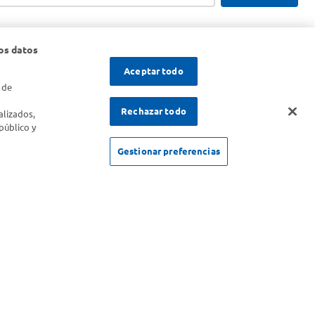
os datos
Aceptar todo
 de
s
Rechazar todo
alizados,
público y
Gestionar preferencias
SOLICITUD DE ARREPENTIMIENTO