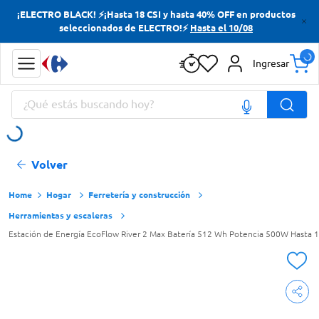
¡ELECTRO BLACK! ⚡¡Hasta 18 CSI y hasta 40% OFF en productos
Términos más buscados
seleccionados de ELECTRO!⚡
Hasta el 10/08
Yerba
Ingresar
Cerveza
¿Qué estás buscando hoy?
Papas Fritas
Doves
Términos más buscados
Volver
Yerba
Cerveza
Hogar
Ferretería y construcción
Herramientas y escaleras
Papas Fritas
Estación de Energía EcoFlow River 2 Max Batería 512 Wh Potencia 500W Hasta
Doves