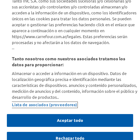
Tanto INC S.A. como sus sociedades sucesoras y/o cesionarias y/o
sus accionistas y/o controlantes y/o controladas almacenan y/o
acceden a la información de un dispositivo, como los identificadores
Estamos para ayudarte
únicos en las cookies para tratar los datos personales. Se pueden
aceptar o gestionar las preferencias haciendo click en el enlace que
¿Tenés una consulta? Comunicate con nosotros
acá
aparece a continuación o en cualquier momento en
https://www.carrefour.com.ar/legales. Estas preferencias serán
Descubrí Carrefour
procesadas y no afectarán a los datos de navegación.
--
Tanto nosotros como nuestros asociados tratamos los
Conocenos
datos para proporcionar:
Almacenar o acceder a información en un dispositivo. Datos de
Info útil
localización geográfica precisa e identificación mediante las
características de dispositivos. anuncios y contenido personalizados,
medición de anuncios y del contenido, información sobre el público y
Comprá Online
desarrollo de productos..
Lista de asociados (proveedores)
Enterate de nuestras ofertas
Dejanos tu mail para recibir todas las ofertas y promociones antes
Aceptar todo
que nadie.
Rechazar todo