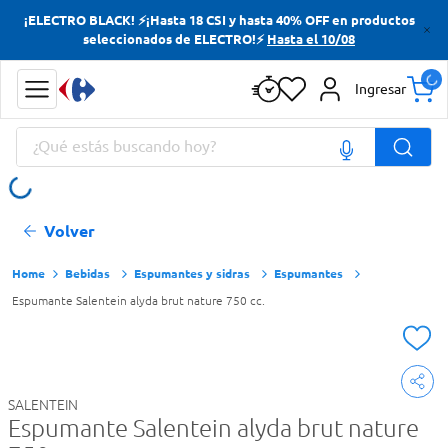
¡ELECTRO BLACK! ⚡¡Hasta 18 CSI y hasta 40% OFF en productos
Términos más buscados
seleccionados de ELECTRO!⚡
Hasta el 10/08
Yerba
Ingresar
Cerveza
¿Qué estás buscando hoy?
Doves
Papas Fritas
Términos más buscados
Volver
Yerba
Cerveza
Bebidas
Espumantes y sidras
Espumantes
Espumante Salentein alyda brut nature 750 cc.
Doves
Papas Fritas
SALENTEIN
Espumante Salentein alyda brut nature