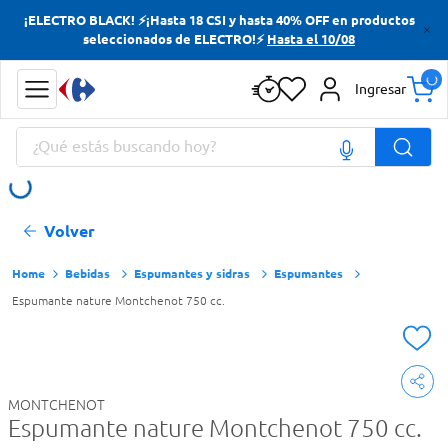
¡ELECTRO BLACK! ⚡¡Hasta 18 CSI y hasta 40% OFF en productos
Términos más buscados
seleccionados de ELECTRO!⚡
Hasta el 10/08
Yerba
Ingresar
Cerveza
¿Qué estás buscando hoy?
Papas Fritas
Doves
Términos más buscados
Volver
Yerba
Cerveza
Bebidas
Espumantes y sidras
Espumantes
Espumante nature Montchenot 750 cc.
Papas Fritas
Doves
MONTCHENOT
Espumante nature Montchenot 750 cc.