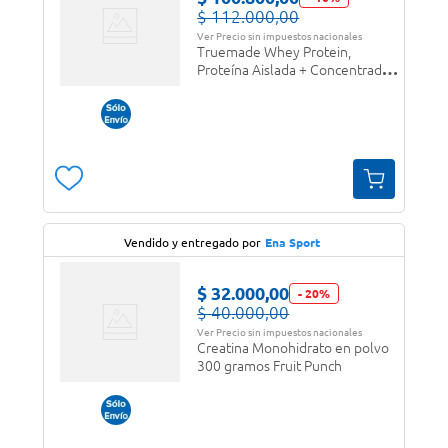
$
112
.
000
,
00
Ver Precio sin impuestos nacionales
Truemade Whey Protein,
Proteína Aislada + Concentrada
en polvo Chocolate Doble Rich
Vendido y entregado por
Ena Sport
$
32
.
000
,
00
-
20
%
$
40
.
000
,
00
Ver Precio sin impuestos nacionales
Creatina Monohidrato en polvo
300 gramos Fruit Punch