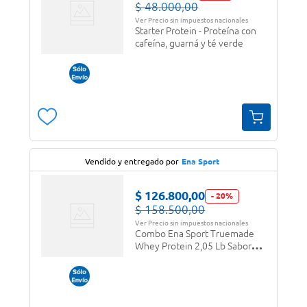
$
48
.
000
,
00
Ver Precio sin impuestos nacionales
Starter Protein - Proteína con
cafeína, guarná y té verde
Vendido y entregado por
Ena Sport
$
126
.
800
,
00
-
20
%
$
158
.
500
,
00
Ver Precio sin impuestos nacionales
Combo Ena Sport Truemade
Whey Protein 2,05 Lb Sabor
Vainilla Ice Cream + Creatina
300grs Neutra + ¡Shaker DE
REGALO!