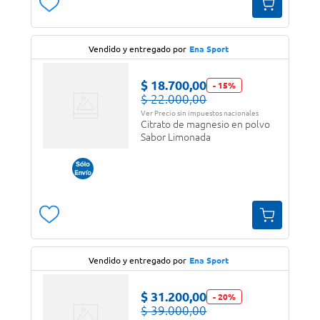
Vendido y entregado por
Ena Sport
$
18
.
700
,
00
-
15
%
$
22
.
000
,
00
Ver Precio sin impuestos nacionales
Citrato de magnesio en polvo
Sabor Limonada
Vendido y entregado por
Ena Sport
$
31
.
200
,
00
-
20
%
$
39
.
000
,
00