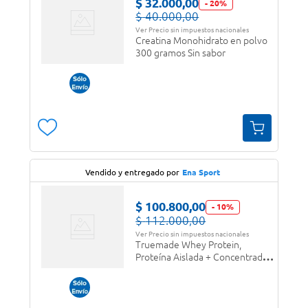
$
32
.
000
,
00
-
20
%
$
40
.
000
,
00
Ver Precio sin impuestos nacionales
Creatina Monohidrato en polvo
300 gramos Sin sabor
Vendido y entregado por
Ena Sport
$
100
.
800
,
00
-
10
%
$
112
.
000
,
00
Ver Precio sin impuestos nacionales
Truemade Whey Protein,
Proteína Aislada + Concentrada
en polvo Vainilla Ice Cream