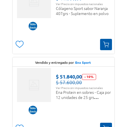
Ver Precio sin impuestos nacionales
Cólageno Sport sabor Naranja
407grs - Suplemento en polvo
Vendido y entregado por
Ena Sport
$
51
.
840
,
00
-
10
%
$
57
.
600
,
00
Ver Precio sin impuestos nacionales
Ena Protein en sobres - Caja por
12 unidades de 25 grs
Chocolate