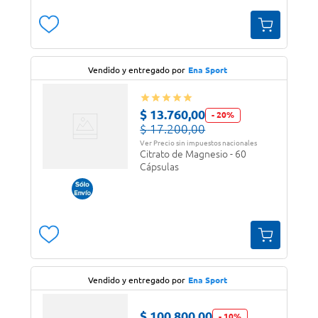
Vendido y entregado por
Ena Sport
$
13
.
760
,
00
-
20
%
$
17
.
200
,
00
Ver Precio sin impuestos nacionales
Citrato de Magnesio - 60
Cápsulas
Vendido y entregado por
Ena Sport
$
100
.
800
,
00
-
10
%