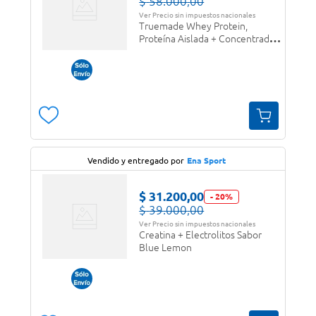
$
58
.
000
,
00
Ver Precio sin impuestos nacionales
Truemade Whey Protein,
Proteína Aislada + Concentrada
en polvo Chocolate Doble Rich
Vendido y entregado por
Ena Sport
$
31
.
200
,
00
-
20
%
$
39
.
000
,
00
Ver Precio sin impuestos nacionales
Creatina + Electrolitos Sabor
Blue Lemon