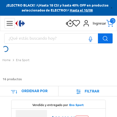
¡ELECTRO BLACK! ⚡¡Hasta 18 CSI y hasta 40% OFF en productos
Términos más buscados
seleccionados de ELECTRO!⚡
Hasta el 10/08
Yerba
Ingresar
Cerveza
¿Qué estás buscando hoy?
Doves
Papas Fritas
Términos más buscados
Ena Sport
Yerba
Cerveza
16
productos
Doves
Papas Fritas
ORDENAR POR
FILTRAR
Vendido y entregado por
Ena Sport