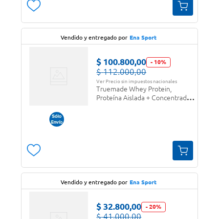
Vendido y entregado por
Ena Sport
$
100
.
800
,
00
-
10
%
$
112
.
000
,
00
Ver Precio sin impuestos nacionales
Truemade Whey Protein,
Proteína Aislada + Concentrada
en polvo Cookie & Cream
Vendido y entregado por
Ena Sport
$
32
.
800
,
00
-
20
%
$
41
.
000
,
00