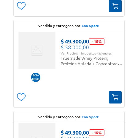
Vendido y entregado por
Ena Sport
$
49
.
300
,
00
-
15
%
$
58
.
000
,
00
Ver Precio sin impuestos nacionales
Truemade Whey Protein,
Proteína Aislada + Concentrada
en polvo Vainilla Ice Cream
Vendido y entregado por
Ena Sport
$
49
.
300
,
00
-
15
%