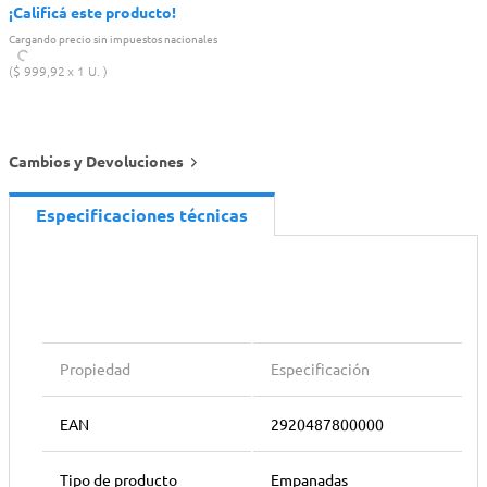
¡Calificá este producto!
Cargando precio sin impuestos nacionales
$
999
,
92
1 U.
Cambios y Devoluciones
Especificaciones técnicas
Propiedad
Especificación
EAN
2920487800000
Tipo de producto
Empanadas