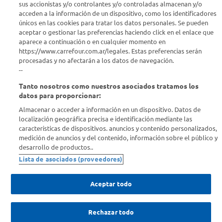
sus accionistas y/o controlantes y/o controladas almacenan y/o
acceden a la información de un dispositivo, como los identificadores
Estamos para ayudarte
únicos en las cookies para tratar los datos personales. Se pueden
aceptar o gestionar las preferencias haciendo click en el enlace que
¿Tenés una consulta? Comunicate con nosotros
acá
aparece a continuación o en cualquier momento en
https://www.carrefour.com.ar/legales. Estas preferencias serán
Descubrí Carrefour
procesadas y no afectarán a los datos de navegación.
--
Tanto nosotros como nuestros asociados tratamos los
Conocenos
datos para proporcionar:
Almacenar o acceder a información en un dispositivo. Datos de
Info útil
localización geográfica precisa e identificación mediante las
características de dispositivos. anuncios y contenido personalizados,
medición de anuncios y del contenido, información sobre el público y
Comprá Online
desarrollo de productos..
Lista de asociados (proveedores)
Enterate de nuestras ofertas
Dejanos tu mail para recibir todas las ofertas y promociones antes
Aceptar todo
que nadie.
Rechazar todo
Provincia