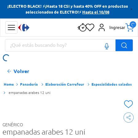
¡ELECTRO BLACK! ⚡¡Hasta 18 CSI y hasta 40% OFF en productos
Términos más buscados
seleccionados de ELECTRO!⚡
Hasta el 10/08
Yerba
Ingresar
Cerveza
¿Qué estás buscando hoy?
Doves
Papas Fritas
Términos más buscados
Volver
Yerba
Cerveza
Panadería
Elaboración Carrefour
Especialidades saladas
empanadas arabes 12 uni
Doves
Papas Fritas
GENÉRICO
empanadas arabes 12 uni