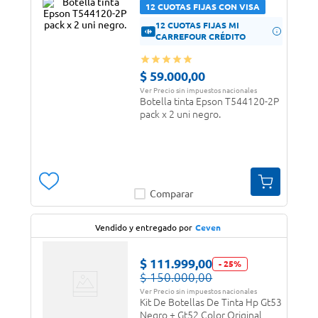
12 CUOTAS FIJAS CON VISA
12 CUOTAS FIJAS MI
CARREFOUR CRÉDITO
$
59
.
000
,
00
Ver Precio sin impuestos nacionales
Botella tinta Epson T544120-2P
pack x 2 uni negro.
Comparar
Vendido y entregado por
Ceven
$
111
.
999
,
00
-
25
%
$
150
.
000
,
00
Ver Precio sin impuestos nacionales
Kit De Botellas De Tinta Hp Gt53
Negro + Gt52 Color Original