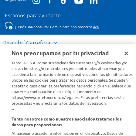
Estamos para ayudarte
¿Tenés una consulta? Comunicate con nosotros
acá
Descubrí Carrefour
Nos preocupamos por tu privacidad
Conocenos
Tanto INC S.A. como sus sociedades sucesoras y/o cesionarias y/o
sus accionistas y/o controlantes y/o controladas almacenan y/o
acceden a la información de un dispositivo, como los identificadores
Info útil
únicos en las cookies para tratar los datos personales. Se pueden
aceptar o gestionar las preferencias haciendo click en el enlace que
aparece a continuación o en cualquier momento en
Comprá Online
https://www.carrefour.com.ar/legales. Estas preferencias serán
procesadas y no afectarán a los datos de navegación.
Enterate de nuestras ofertas
--
Dejanos tu mail para recibir todas las ofertas y promociones antes
Tanto nosotros como nuestros asociados tratamos los
que nadie.
datos para proporcionar:
Almacenar o acceder a información en un dispositivo. Datos de