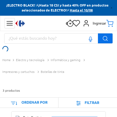
¡ELECTRO BLACK! ⚡¡Hasta 18 CSI y hasta 40% OFF en productos
Términos más buscados
seleccionados de ELECTRO!⚡
Hasta el 10/08
Yerba
Ingresar
Cerveza
¿Qué estás buscando hoy?
Doves
Jabon Tocador
Términos más buscados
Electro y tecnología
Informática y gaming
Yerba
Cerveza
Impresoras y cartuchos
Botellas de tinta
Doves
Jabon Tocador
3
productos
ORDENAR POR
FILTRAR