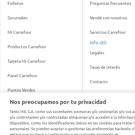
Folletos
Preguntas frecuentes
Sucursales
Vendé con nosotros
Mi Carrefour
Servicios Carrefour
Info útil
Productos Carrefour
Legales
Tarjeta Mi Carrefour
Tasas de interés
Panel Carrefour
Contacto
Puntos Verdes
Acuerdo con Acyma
Nos preocupamos por tu privacidad
App Carrefour
Política de Bienestar A
Tanto INC S.A. como sus sociedades sucesoras y/o cesionarias y/o sus a
y/o controlantes y/o controladas almacenan y/o acceden a la informaci
Comprometidos Carrefour
dispositivo, como los identificadores únicos en las cookies para tratar 
Reporte de Sustentabil
personales. Se pueden aceptar o gestionar las preferencias haciendo cli
enlace que aparece a continuación o en cualquier momento en