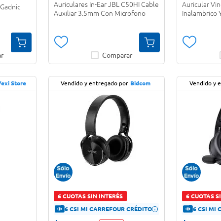
Auriculares In-Ear JBL C50HI Cable
Auricular Vi
 Gadnic
Auxiliar 3.5mm Con Microfono
Inalambrico 
r
Comparar
Vexi Store
Vendido y entregado por
Bidcom
Vendido y 
6 CUOTAS SIN INTERÉS
6 CUOTAS S
6 CSI MI CARREFOUR CRÉDITO
6 CSI MI