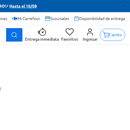
TRO!⚡
Hasta el 10/08
ones
Mi Carrefour
Sucursales
Disponibilidad de entrega
Carrito
Entrega inmediata
Favoritos
Ingresar
!