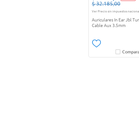
$
32
.
185
,
00
Logitech
(
5
)
Ver Precio sin impuestos naciona
Auriculares In Ear Jbl T
MSI
(
2
)
Cable Aux 3.5mm
Moman
(
1
)
VER MÁS 15
Compara