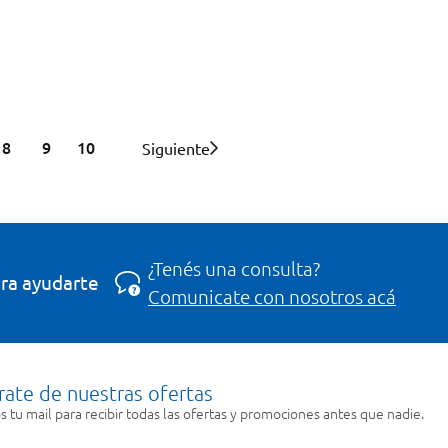
8
9
10
Siguiente
¿Tenés una consulta?
ra ayudarte
Comunicate con nosotros acá
rate de nuestras ofertas
 tu mail para recibir todas las ofertas y promociones antes que nadie.