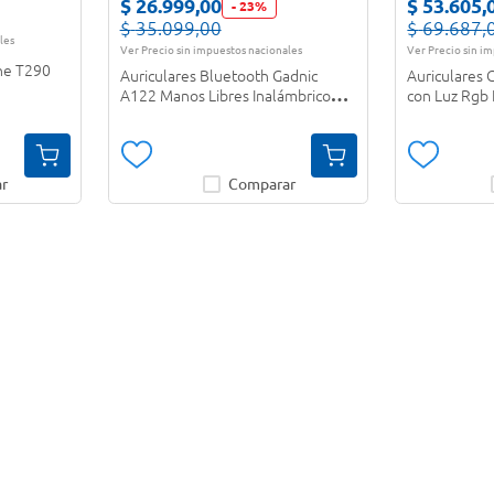
$
26
.
999
,
00
$
53
.
605
,
-
23
%
$
35
.
099
,
00
$
69
.
687
,
les
Ver Precio sin impuestos nacionales
Ver Precio sin i
une T290
Auriculares Bluetooth Gadnic
Auriculares
A122 Manos Libres Inalámbrico
con Luz Rgb
Negro
r
Comparar