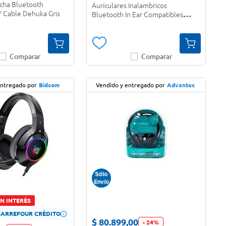
ncha Bluetooth
Auriculares Inalambricos
Y Cable Dehuka Gris
Bluetooth In Ear Compatibles
Dehuka
Comparar
Comparar
entregado por
Bidcom
Vendido y entregado por
Advantec
IN INTERÉS
 CARREFOUR CRÉDITO
$
80
.
899
,
00
-
24
%