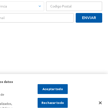
incia
ENVIAR
os datos
Aceptar todo
 de
s
Rechazar todo
alizados,