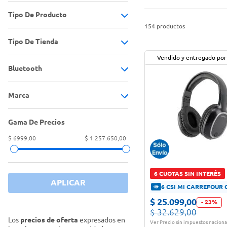
Tipo De Producto
154
productos
Tipo De Tienda
Antifaz con auriculares
(
2
)
Vendido y entregado por
Auricular
(
1
)
Bluetooth
Tienda Carrefour
(
3
)
Auriculares
(
132
)
Tiendas Oficiales
(
150
)
Marca
Sí
(
8
)
Auriculares deportivos
(
1
)
5.4
(
1
)
Gama De Precios
ArgomTech
(
2
)
Auriculares gamer
(
5
)
5.3
(
1
)
$ 6999,00
$ 1.257.650,00
Audio-Technica
(
1
)
Auriculares In-ear
(
6
)
SI / 5.0
(
1
)
Baofeng
(
1
)
Auriculares para moto
(
1
)
6 CUOTAS SIN INTERÉS
5.2
(
1
)
APLICAR
Baseus
(
2
)
Esponja para auriculares
(
1
)
6 CSI MI CARREFOUR 
$
25
.
099
,
00
-
23
%
Behringer
(
2
)
Micrófono
(
2
)
$
32
.
629
,
00
Los
precios de oferta
expresados en
Ver Precio sin impuestos naciona
Corsair
(
2
)
Parlante portátil
(
1
)