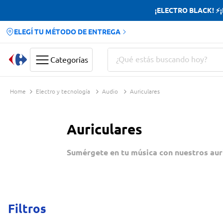
¡ELECTRO BLACK! ⚡¡H
ELEGÍ TU MÉTODO DE ENTREGA
¿Qué estás buscando hoy?
Categorías
Términos más buscados
Electro y tecnología
Audio
Auriculares
Yerba
Cerveza
Auriculares
Doves
Sumérgete en tu música con nuestros auri
Papas Fritas
Filtros