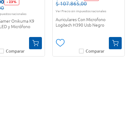
00
-
23
%
$
107
.
865
,
00
00
Ver Precio sin impuestos nacionales
mpuestos nacionales
Auriculares Con Microfono
 Gamer Onikuma K9
Logitech H390 Usb Negro
 LED y Micrófono
Comparar
Comparar