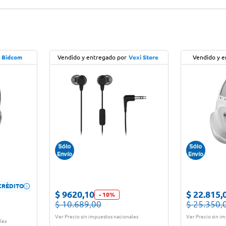
Bidcom
Vendido y entregado por
Vexi Store
Vendido y e
CRÉDITO
$
9620
,
10
$
22
.
815
,
-
10
%
$
10
.
689
,
00
$
25
.
350
,
Ver Precio sin impuestos nacionales
Ver Precio sin i
les