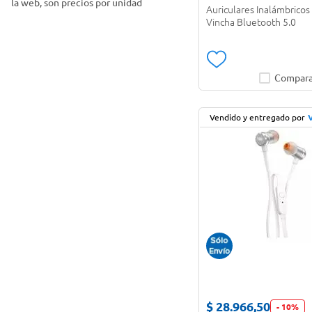
la web, son precios por unidad
Auriculares Inalámbricos
Vincha Bluetooth 5.0
Cricut
(
1
)
Soporte para auriculares
(
1
)
Dehuka
(
7
)
Compara
Dekkin
(
2
)
Focal
(
3
)
Vendido y entregado por
FoxBox
(
6
)
Gadnic
(
9
)
Generica
(
2
)
Honor
(
2
)
JBL
(
4
)
Jabra
(
11
)
Klipxtreme
(
15
)
$
28
.
966
,
50
-
10
%