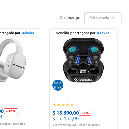
Relevancia
ntregado por
Dehuka
Vendido y entregado por
Dehuka
00
-
10
%
$
15
.
690
,
00
-
9
%
00
$
17
.
433
,
00
mpuestos nacionales
Ver Precio sin impuestos nacionales