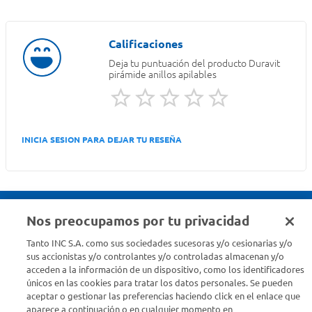
Deja tu puntuación del producto
Duravit
pirámide anillos apilables
INICIA SESION PARA DEJAR TU RESEÑA
Nos preocupamos por tu privacidad
Seguinos en :
Tanto INC S.A. como sus sociedades sucesoras y/o cesionarias y/o
sus accionistas y/o controlantes y/o controladas almacenan y/o
acceden a la información de un dispositivo, como los identificadores
Estamos para ayudarte
únicos en las cookies para tratar los datos personales. Se pueden
aceptar o gestionar las preferencias haciendo click en el enlace que
¿Tenés una consulta? Comunicate con nosotros
acá
aparece a continuación o en cualquier momento en