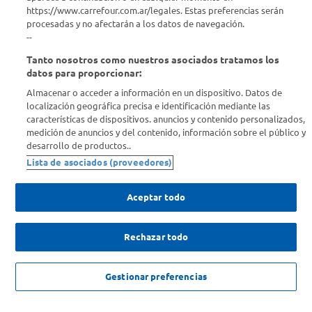
https://www.carrefour.com.ar/legales. Estas preferencias serán
Descubrí Carrefour
procesadas y no afectarán a los datos de navegación.
--
Tanto nosotros como nuestros asociados tratamos los
Conocenos
datos para proporcionar:
Almacenar o acceder a información en un dispositivo. Datos de
Info útil
localización geográfica precisa e identificación mediante las
características de dispositivos. anuncios y contenido personalizados,
medición de anuncios y del contenido, información sobre el público y
Comprá Online
desarrollo de productos..
Lista de asociados (proveedores)
Enterate de nuestras ofertas
Dejanos tu mail para recibir todas las ofertas y promociones antes
Aceptar todo
que nadie.
Rechazar todo
Provincia
ENVIAR
NO DISPONIBLE
Gestionar preferencias