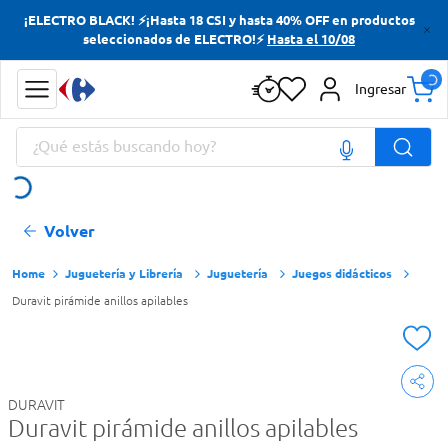
¡ELECTRO BLACK! ⚡¡Hasta 18 CSI y hasta 40% OFF en productos
Términos más buscados
seleccionados de ELECTRO!⚡
Hasta el 10/08
Yerba
Ingresar
Cerveza
¿Qué estás buscando hoy?
Doves
Jabon Tocador
Términos más buscados
Volver
Yerba
Cerveza
Juguetería y Librería
Juguetería
Juegos didácticos
Duravit pirámide anillos apilables
Doves
Jabon Tocador
DURAVIT
Duravit pirámide anillos apilables