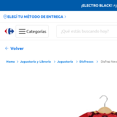
¡ELECTRO BLACK! ⚡¡H
ELEGÍ TU MÉTODO DE ENTREGA
¿Qué estás buscando hoy?
Categorías
Términos más buscados
Volver
Yerba
Juguetería y Librería
Juguetería
Disfraces
Disfraz Ne
Cerveza
Doves
Papas Fritas