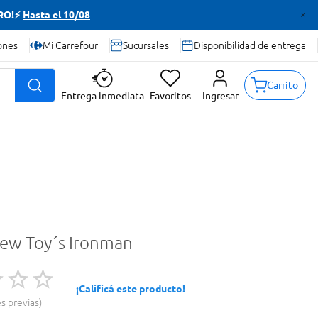
TRO!⚡
Hasta el 10/08
ones
Mi Carrefour
Sucursales
Disponibilidad de entrega
Carrito
Entrega inmediata
Favoritos
Ingresar
New Toy´s Ironman
¡Calificá este producto!
es previas