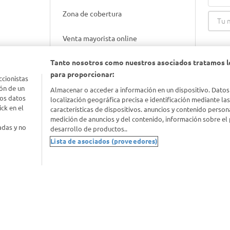
Zona de cobertura
Venta mayorista online
Tanto nosotros como nuestros asociados tratamos l
Gift cards empresariales
para proporcionar:
ccionistas
ón de un
Almacenar o acceder a información en un dispositivo. Datos
los datos
localización geográfica precisa e identificación mediante la
ck en el
características de dispositivos. anuncios y contenido person
medición de anuncios y del contenido, información sobre el 
adas y no
desarrollo de productos..
Lista de asociados (proveedores)
nimal
idad