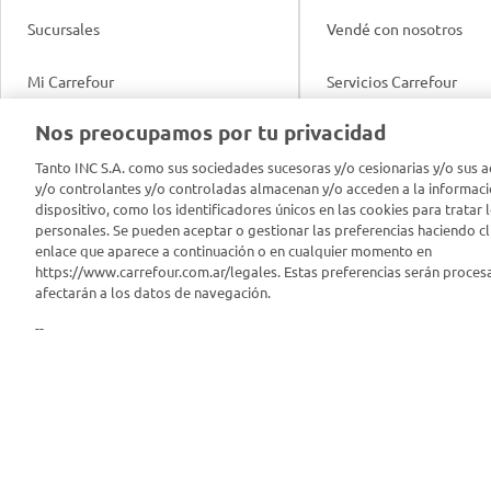
Sucursales
Vendé con nosotros
Mi Carrefour
Servicios Carrefour
Info útil
Nos preocupamos por tu privacidad
Productos Carrefour
Legales
Tanto INC S.A. como sus sociedades sucesoras y/o cesionarias y/o sus a
Tarjeta Mi Carrefour
y/o controlantes y/o controladas almacenan y/o acceden a la informaci
Tasas de interés
dispositivo, como los identificadores únicos en las cookies para tratar 
personales. Se pueden aceptar o gestionar las preferencias haciendo cli
Panel Carrefour
enlace que aparece a continuación o en cualquier momento en
Contacto
https://www.carrefour.com.ar/legales. Estas preferencias serán proces
Puntos Verdes
afectarán a los datos de navegación.
Acuerdo con Acyma
--
App Carrefour
Política de Bienestar A
Comprometidos Carrefour
Reporte de Sustentabil