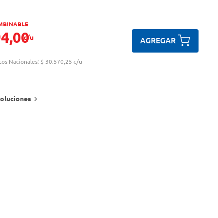
MBINABLE
94
,
00
c/u
AGREGAR
tos Nacionales:
$ 30.570,25 c/u
oluciones