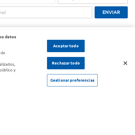
ENVIAR
os datos
Aceptar todo
 de
s
Rechazar todo
alizados,
público y
Gestionar preferencias
SOLICITUD DE ARREPENTIMIENTO