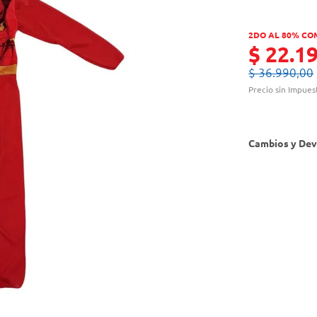
2DO AL 80% CO
$
22
.
1
$
36
.
990
,
00
Precio sin Impues
Cambios y Dev