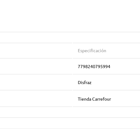
Especificación
7798240795994
Disfraz
Tienda Carrefour