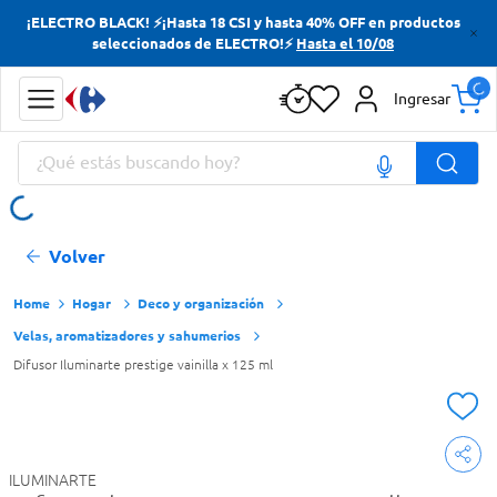
¡ELECTRO BLACK! ⚡¡Hasta 18 CSI y hasta 40% OFF en productos
Términos más buscados
seleccionados de ELECTRO!⚡
Hasta el 10/08
Yerba
Ingresar
Cerveza
¿Qué estás buscando hoy?
Doves
Jabon Tocador
Términos más buscados
Volver
Yerba
Cerveza
Hogar
Deco y organización
Velas, aromatizadores y sahumerios
Doves
Difusor Iluminarte prestige vainilla x 125 ml
Jabon Tocador
ILUMINARTE