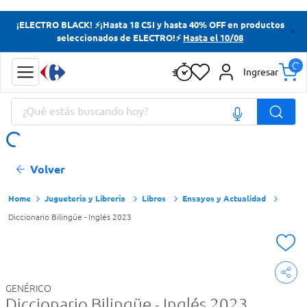
Términos más buscados
¡ELECTRO BLACK! ⚡¡Hasta 18 CSI y hasta 40% OFF en productos
seleccionados de ELECTRO!⚡
Hasta el 10/08
Yerba
Cerveza
Ingresar
Doves
¿Qué estás buscando hoy?
Jabon Tocador
Términos más buscados
Volver
Yerba
Cerveza
Juguetería y Librería
Libros
Ensayos y Actualidad
Diccionario Bilingüe - Inglés 2023
Doves
Jabon Tocador
GENÉRICO
Diccionario Bilingüe - Inglés 2023