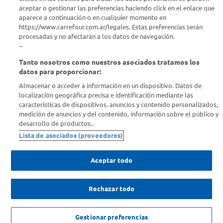
aceptar o gestionar las preferencias haciendo click en el enlace que
¿Tenés una consulta? Comunicate con nosotros
acá
aparece a continuación o en cualquier momento en
https://www.carrefour.com.ar/legales. Estas preferencias serán
Descubrí Carrefour
procesadas y no afectarán a los datos de navegación.
--
Tanto nosotros como nuestros asociados tratamos los
Conocenos
datos para proporcionar:
Almacenar o acceder a información en un dispositivo. Datos de
Info útil
localización geográfica precisa e identificación mediante las
características de dispositivos. anuncios y contenido personalizados,
medición de anuncios y del contenido, información sobre el público y
Comprá Online
desarrollo de productos..
Lista de asociados (proveedores)
Enterate de nuestras ofertas
Dejanos tu mail para recibir todas las ofertas y promociones antes
Aceptar todo
que nadie.
Rechazar todo
Provincia
$
14
.
399
,
10
c/u
AGREGAR
ENVIAR
Gestionar preferencias