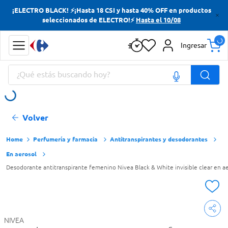
¡ELECTRO BLACK! ⚡¡Hasta 18 CSI y hasta 40% OFF en productos
Términos más buscados
seleccionados de ELECTRO!⚡
Hasta el 10/08
Yerba
Ingresar
Cerveza
¿Qué estás buscando hoy?
Papas Fritas
Doves
Términos más buscados
Volver
Yerba
Cerveza
Perfumería y farmacia
Antitranspirantes y desodorantes
En aerosol
Papas Fritas
Desodorante antitranspirante femenino Nivea Black & White invisible clear en a
Doves
NIVEA