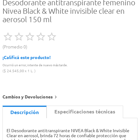
Desodorante antitranspirante femenino
Nivea Black & White invisible clear en
aerosol 150 ml
Promedio
0
¡Calificá este producto!
Ocurrió un error, intente de nuevo más tarde.
$
24
.
545
,
00
1 L.
Cambios y Devoluciones
Especificaciones técnicas
Descripción
El Desodorante antitranspirante NIVEA Black & White Invisible
Clear en aerosol, brinda 72 horas de confiable protección que