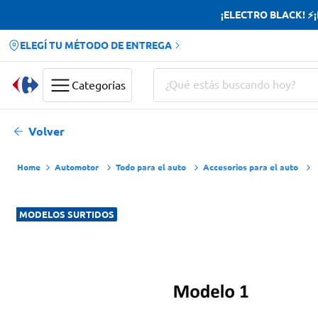
¡ELECTRO BLACK! ⚡¡H
ELEGÍ TU MÉTODO DE ENTREGA
¿Qué estás buscando hoy?
Categorías
Términos más buscados
Volver
Yerba
Automotor
Todo para el auto
Accesorios para el auto
Cerveza
Doves
MODELOS SURTIDOS
Jabon Tocador