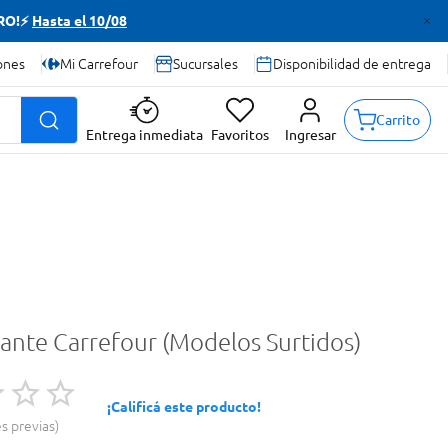
TRO!⚡
Hasta el 10/08
ones
Mi Carrefour
Sucursales
Disponibilidad de entrega
Carrito
Entrega inmediata
Favoritos
Ingresar
ante Carrefour (Modelos Surtidos)
¡Calificá este producto!
es previas