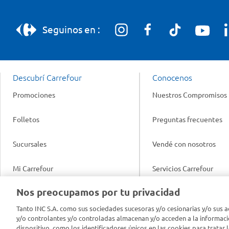
Seguinos en :
Descubrí Carrefour
Conocenos
Promociones
Nuestros Compromisos
Folletos
Preguntas frecuentes
Sucursales
Vendé con nosotros
Mi Carrefour
Servicios Carrefour
Info útil
Nos preocupamos por tu privacidad
Productos Carrefour
Legales
Tanto INC S.A. como sus sociedades sucesoras y/o cesionarias y/o sus a
Tarjeta Mi Carrefour
y/o controlantes y/o controladas almacenan y/o acceden a la informaci
Tasas de interés
dispositivo, como los identificadores únicos en las cookies para tratar 