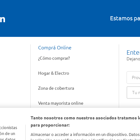
Estamos pa
Comprá Online
Ente
¿Cómo comprar?
Dejanos
Hogar & Electro
Prov
Zona de cobertura
Venta mayorista online
Tanto nosotros como nuestros asociados tratamos l
Gift cards empresariales
para proporcionar:
ccionistas
ón de un
Almacenar o acceder a información en un dispositivo. Datos
los datos