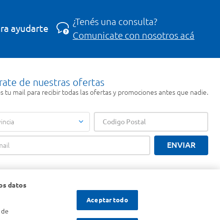
¿Tenés una consulta?
ra ayudarte
Comunicate con nosotros acá
rate de nuestras ofertas
 tu mail para recibir todas las ofertas y promociones antes que nadie.
incia
ENVIAR
os datos
Aceptar todo
 de