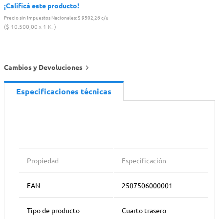
¡Calificá este producto!
Precio sin Impuestos Nacionales:
$ 9502,26 c/u
$
10
.
500
,
00
1 K.
Cambios y Devoluciones
Especificaciones técnicas
Propiedad
Especificación
EAN
2507506000001
Tipo de producto
Cuarto trasero