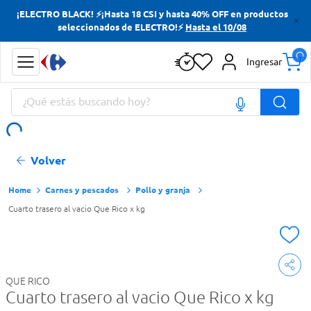
¡ELECTRO BLACK! ⚡¡Hasta 18 CSI y hasta 40% OFF en productos
Términos más buscados
seleccionados de ELECTRO!⚡
Hasta el 10/08
Yerba
Ingresar
Cerveza
¿Qué estás buscando hoy?
Doves
Jabon Tocador
Términos más buscados
Volver
Yerba
Cerveza
Carnes y pescados
Pollo y granja
Cuarto trasero al vacio Que Rico x kg
Doves
Jabon Tocador
QUE RICO
Cuarto trasero al vacio Que Rico x kg