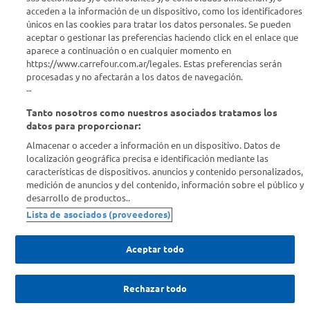
acceden a la información de un dispositivo, como los identificadores
Estamos para ayudarte
únicos en las cookies para tratar los datos personales. Se pueden
aceptar o gestionar las preferencias haciendo click en el enlace que
¿Tenés una consulta? Comunicate con nosotros
acá
aparece a continuación o en cualquier momento en
https://www.carrefour.com.ar/legales. Estas preferencias serán
Descubrí Carrefour
procesadas y no afectarán a los datos de navegación.
--
Tanto nosotros como nuestros asociados tratamos los
Conocenos
datos para proporcionar:
Almacenar o acceder a información en un dispositivo. Datos de
Info útil
localización geográfica precisa e identificación mediante las
características de dispositivos. anuncios y contenido personalizados,
medición de anuncios y del contenido, información sobre el público y
Comprá Online
desarrollo de productos..
Lista de asociados (proveedores)
Enterate de nuestras ofertas
Dejanos tu mail para recibir todas las ofertas y promociones antes
Aceptar todo
que nadie.
Rechazar todo
Provincia