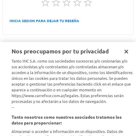
INICIA SESION PARA DEJAR TU RESEÑA
Nos preocupamos por tu privacidad
Tanto INC S.A. como sus sociedades sucesoras y/o cesionarias y/o
Seguinos en :
sus accionistas y/o controlantes y/o controladas almacenan y/o
acceden a la información de un dispositivo, como los identificadores
Estamos para ayudarte
únicos en las cookies para tratar los datos personales. Se pueden
aceptar o gestionar las preferencias haciendo click en el enlace que
aparece a continuación o en cualquier momento en
¿Tenés una consulta? Comunicate con nosotros
acá
https://www.carrefour.com.ar/legales. Estas preferencias serán
procesadas y no afectarán a los datos de navegación.
Descubrí Carrefour
--
Tanto nosotros como nuestros asociados tratamos los
Conocenos
datos para proporcionar:
Almacenar o acceder a información en un dispositivo. Datos de