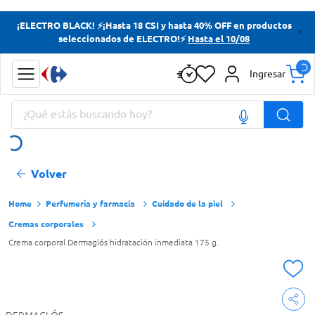
Términos más buscados
¡ELECTRO BLACK! ⚡¡Hasta 18 CSI y hasta 40% OFF en productos
seleccionados de ELECTRO!⚡
Hasta el 10/08
Yerba
Cerveza
Ingresar
Papas Fritas
¿Qué estás buscando hoy?
Doves
Términos más buscados
Volver
Yerba
Cerveza
Perfumería y farmacia
Cuidado de la piel
Cremas corporales
Papas Fritas
Crema corporal Dermaglós hidratación inmediata 175 g.
Doves