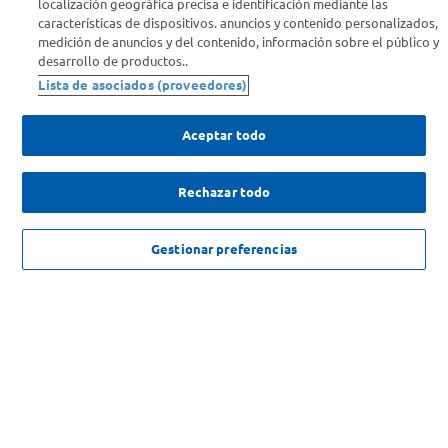
localización geográfica precisa e identificación mediante las
Info útil
características de dispositivos. anuncios y contenido personalizados,
medición de anuncios y del contenido, información sobre el público y
desarrollo de productos..
Comprá Online
Lista de asociados (proveedores)
Enterate de nuestras ofertas
Aceptar todo
Dejanos tu mail para recibir todas las ofertas y promociones antes
que nadie.
Rechazar todo
Provincia
NO DISPONIBLE
Gestionar preferencias
ENVIAR
SOLICITUD DE ARREPENTIMIENTO