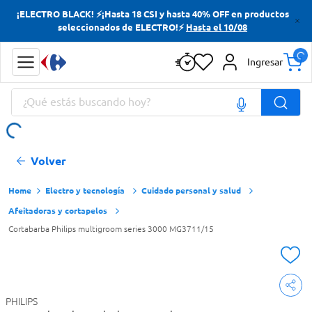
¡ELECTRO BLACK! ⚡¡Hasta 18 CSI y hasta 40% OFF en productos
Términos más buscados
seleccionados de ELECTRO!⚡
Hasta el 10/08
Yerba
Ingresar
Cerveza
¿Qué estás buscando hoy?
Doves
Jabon Tocador
Términos más buscados
Volver
Yerba
Cerveza
Electro y tecnología
Cuidado personal y salud
Afeitadoras y cortapelos
Doves
Cortabarba Philips multigroom series 3000 MG3711/15
Jabon Tocador
PHILIPS