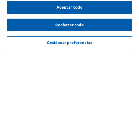
Aceptar todo
Rechazar todo
NO DISPONIBLE
Gestionar preferencias
El soporte para almacenamiento permite
mantener organizados el recortador y los
accesorios
Organizá tus accesorios y asegurate de que no se perderá
n en el baño. Gracias al soporte para almacenamiento, el r
ecortador y los accesorios estarán siempre listos para usar.
Garantía de 3 años y voltaje mundial
Este recortador de Philips cuenta con el respaldo de una g