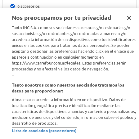
6 accesorios
Nos preocupamos por tu privacidad
Características
Tanto INC S.A. como sus sociedades sucesoras y/o cesionarias y/o
sus accionistas y/o controlantes y/o controladas almacenan y/o
acceden a la información de un dispositivo, como los identificadores
únicos en las cookies para tratar los datos personales. Se pueden
aceptar o gestionar las preferencias haciendo click en el enlace que
aparece a continuación o en cualquier momento en
https://www.carrefour.com.ar/legales. Estas preferencias serán
procesadas y no afectarán a los datos de navegación.
--
Tanto nosotros como nuestros asociados tratamos los
datos para proporcionar:
Almacenar o acceder a información en un dispositivo. Datos de
localización geográfica precisa e identificación mediante las
60 minutos de uso
características de dispositivos. anuncios y contenido personalizados,
medición de anuncios y del contenido, información sobre el público y
Este recortador Philips te ofrece hasta 60 minutos de uso i
desarrollo de productos..
nalámbrico con una sola carga de 16 horas.
Lista de asociados (proveedores)