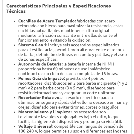
Características Principales y Especificaciones
Técnicas
Cuchillas de Acero Templado:
fabricadas con acero
reforzado con hierro para maximizar la resistencia, estas
cuchillas autoafilables mantienen su filo original
mediante la fricción constante entre ellas durante el
funcionamiento, evitando la oxidación.
Sistema 6 en 1:
incluye seis accesorios especializados
para el estilo facial, permitiendo alternar entre el recorte
de barba, definición de líneas en cuello y patillas, y el aseo
de zonas específicas.
Autonomía de Batería:
la batería interna de Ni-MH
proporciona hasta 60 minutos de uso inalámbrico
continuo tras un ciclo de carga completa de 16 horas.
Peines Guía de Impacto:
provisto de 4 peines
recortadores, distribuidos en 2 para barba incipiente (1 y 2
mm) y 2 para barba corta (3 y 5 mm), diseñados para
resistir deformaciones y asegurar un corte uniforme.
Recortador Rotativo:
accesorio específico para la
eliminación segura y rápida del vello no deseado en nariz y
orejas, diseñado para evitar tirones, cortes o rasguños.
Mantenimiento y Limpieza:
los accesorios son
totalmente lavables y enjuagables bajo el grifo, lo que
facilita la higiene del dispositivo y prolonga su vida útil.
Voltaje Universal:
compatible con rangos de tensión de
100-240 V, lo que permite su uso en diferentes estándares