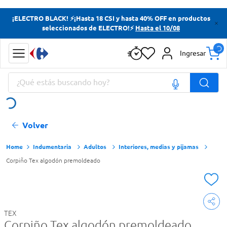
Términos más buscados
¡ELECTRO BLACK! ⚡¡Hasta 18 CSI y hasta 40% OFF en productos
seleccionados de ELECTRO!⚡
Hasta el 10/08
Yerba
Cerveza
Ingresar
Doves
¿Qué estás buscando hoy?
Papas Fritas
Términos más buscados
Volver
Yerba
Cerveza
Indumentaria
Adultos
Interiores, medias y pijamas
Corpiño Tex algodón premoldeado
Doves
Papas Fritas
TEX
Corpiño Tex algodón premoldeado