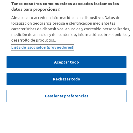
Tanto nosotros como nuestros asociados tratamos los
Conocenos
datos para proporcionar:
Almacenar o acceder a información en un dispositivo. Datos de
Info útil
localización geográfica precisa e identificación mediante las
características de dispositivos. anuncios y contenido personalizados,
medición de anuncios y del contenido, información sobre el público y
Comprá Online
desarrollo de productos..
Lista de asociados (proveedores)
Enterate de nuestras ofertas
Dejanos tu mail para recibir todas las ofertas y promociones antes
Aceptar todo
que nadie.
Rechazar todo
Provincia
AGREGAR
ENVIAR
Gestionar preferencias
$
16
.
990
,
00