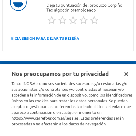
Deja tu puntuación del producto
Corpiño
Tex algodón premoldeado
INICIA SESION PARA DEJAR TU RESEÑA
Nos preocupamos por tu privacidad
Seguinos en :
Tanto INC S.A. como sus sociedades sucesoras y/o cesionarias y/o
sus accionistas y/o controlantes y/o controladas almacenan y/o
acceden a la información de un dispositivo, como los identificadores
Estamos para ayudarte
únicos en las cookies para tratar los datos personales. Se pueden
aceptar o gestionar las preferencias haciendo click en el enlace que
¿Tenés una consulta? Comunicate con nosotros
acá
aparece a continuación o en cualquier momento en
https://www.carrefour.com.ar/legales. Estas preferencias serán
Descubrí Carrefour
procesadas y no afectarán a los datos de navegación.
--