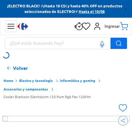
¡ELECTRO BLACK! ⚡¡Hasta 18 CSI y hasta 40% OFF en productos
Términos más buscados
seleccionados de ELECTRO!⚡
Hasta el 10/08
Yerba
Ingresar
Cerveza
¿Qué estás buscando hoy?
Papas Fritas
Doves
Términos más buscados
Volver
Yerba
Cerveza
Electro y tecnología
Informática y gaming
Accesorios y componentes
Papas Fritas
Cooler Sharkoon Silentstorm 120 Pwm Rgb Fan 120Mm
Doves