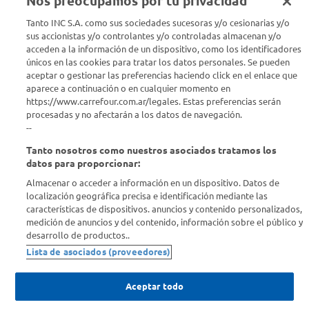
Nos preocupamos por tu privacidad
Tanto INC S.A. como sus sociedades sucesoras y/o cesionarias y/o
Seguinos en :
sus accionistas y/o controlantes y/o controladas almacenan y/o
acceden a la información de un dispositivo, como los identificadores
Estamos para ayudarte
únicos en las cookies para tratar los datos personales. Se pueden
aceptar o gestionar las preferencias haciendo click en el enlace que
aparece a continuación o en cualquier momento en
¿Tenés una consulta? Comunicate con nosotros
acá
https://www.carrefour.com.ar/legales. Estas preferencias serán
procesadas y no afectarán a los datos de navegación.
Descubrí Carrefour
--
Tanto nosotros como nuestros asociados tratamos los
Conocenos
datos para proporcionar:
Almacenar o acceder a información en un dispositivo. Datos de
localización geográfica precisa e identificación mediante las
Info útil
características de dispositivos. anuncios y contenido personalizados,
medición de anuncios y del contenido, información sobre el público y
desarrollo de productos..
Comprá Online
Lista de asociados (proveedores)
Enterate de nuestras ofertas
Aceptar todo
Dejanos tu mail para recibir todas las ofertas y promociones antes
que nadie.