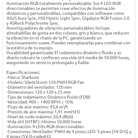
Iluminación RGB totalmente personalizable: Sus 9 LED RGB
direccionables te permiten crear efectos de iluminación
dinámicos y personalizables, compatibles con software como
ASUS Aura Sync, MSI Mystic Light Sync, Gigabyte RGB Fusion 2.0
y ASRock Polychrome Sync.
Amortiguadores de vibración personalizables: Incluye
almohadillas de goma en dos colores, gris y blanco, que reducen
la vibración en el chasis de la PC, garantizando un
funcionamiento suave. Puedes reemplazarlas para combinar con
la estética de tu equipo.
Durabilidad garantizada: El rodamiento dinámico fluido y su
diseño robusto le confieren una vida útil media de 50.000 horas,
asegurando un servicio prolongado y fiable.
Especificaciones:
-Marca: Sharkoon
-Modelo: SilentStorm 120 PWM RGB Fan
-Diámetro del ventilador: 120 mm
-Dimensiones: 120 x 120 x 25 mm
-Tipo de rodamiento: Dinámico fluido (FDB)
-Velocidad: 400 ~ 1400 RPM ± 10%
-Flujo de aire máximo: 93,6 m³/h
-Presión de aire máxima: 1,91 mmH2O
-Nivel de ruido máximo: 20,4 dB(A)
-Vida útil (MTBF): Mínimo 50.000 horas
-Iluminación: 9 LEDs RGB direccionables
-Conexiones: Ventilador: PWM de 4 pines; LED: 3 pines (5V-D-G) y
4 pines (5V-D-coded-G)