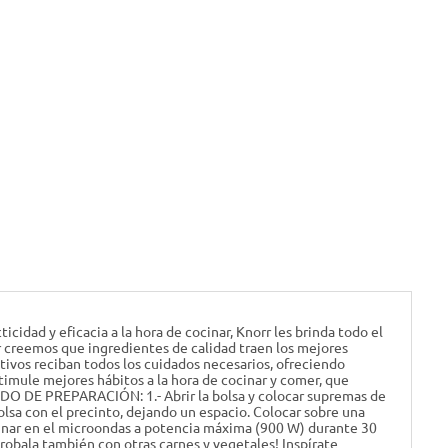
idad y eficacia a la hora de cocinar, Knorr les brinda todo el
orr creemos que ingredientes de calidad traen los mejores
ivos reciban todos los cuidados necesarios, ofreciendo
timule mejores hábitos a la hora de cocinar y comer, que
MODO DE PREPARACIÓN: 1.- Abrir la bolsa y colocar supremas de
 bolsa con el precinto, dejando un espacio. Colocar sobre una
cinar en el microondas a potencia máxima (900 W) durante 30
Probala también con otras carnes y vegetales! Inspírate