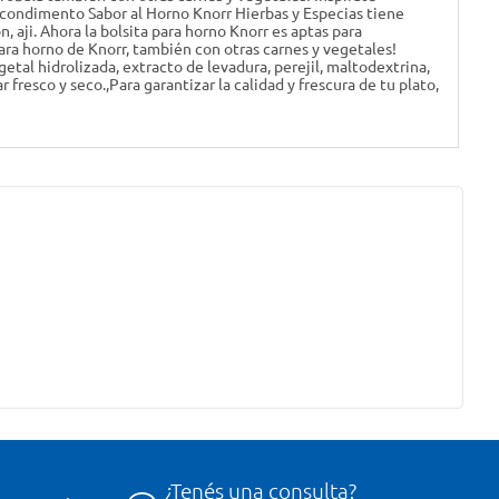
 condimento Sabor al Horno Knorr Hierbas y Especias tiene
 aji. Ahora la bolsita para horno Knorr es aptas para
 para horno de Knorr, también con otras carnes y vegetales!
getal hidrolizada, extracto de levadura, perejil, maltodextrina,
 fresco y seco.,Para garantizar la calidad y frescura de tu plato,
¿Tenés una consulta?