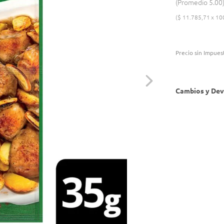
Promedio
5.00
$
11
.
785
,
71
10
Precio sin Impues
Cambios y Dev