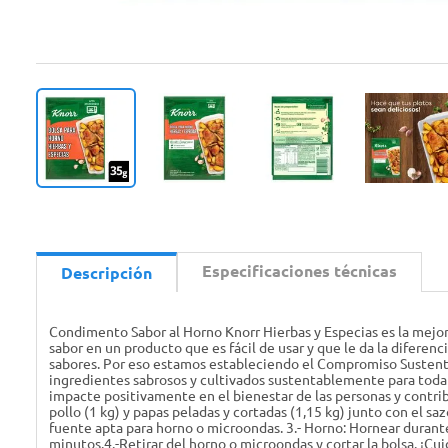
Especificaciones técnicas
Descripción
Condimento Sabor al Horno Knorr Hierbas y Especias es la mejor f
sabor en un producto que es fácil de usar y que le da la diferen
sabores. Por eso estamos estableciendo el Compromiso Sustentab
ingredientes sabrosos y cultivados sustentablemente para toda t
impacte positivamente en el bienestar de las personas y contri
pollo (1 kg) y papas peladas y cortadas (1,15 kg) junto con el sa
fuente apta para horno o microondas. 3.- Horno: Hornear durant
minutos.4.-Retirar del horno o microondas y cortar la bolsa. ¡Cu