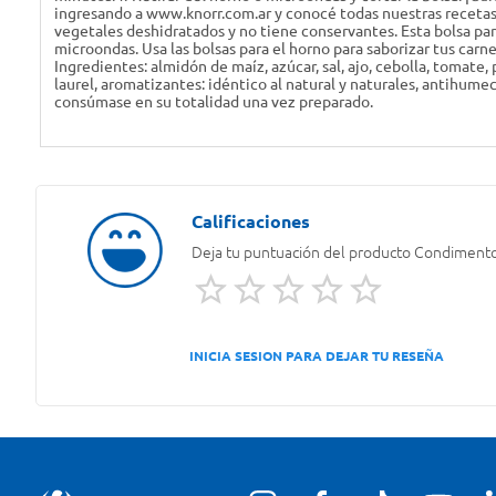
ingresando a www.knorr.com.ar y conocé todas nuestras recetas.
vegetales deshidratados y no tiene conservantes. Esta bolsa para
microondas. Usa las bolsas para el horno para saborizar tus carne
Ingredientes: almidón de maíz, azúcar, sal, ajo, cebolla, tomate,
laurel, aromatizantes: idéntico al natural y naturales, antihumect
consúmase en su totalidad una vez preparado.
Deja tu puntuación del producto
Condimento 
INICIA SESION PARA DEJAR TU RESEÑA