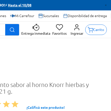
TRO!⚡
Hasta el 10/08
ones
Mi Carrefour
Sucursales
Disponibilidad de entrega
Carrito
Entrega inmediata
Favoritos
Ingresar
to sabor al horno Knorr hierbas y
21 g.
¡Calificá este producto!