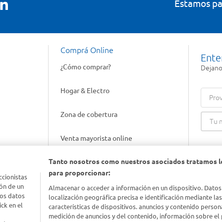
Estamos pa
Comprá Online
Ente
¿Cómo comprar?
Dejanos
Hogar & Electro
Prov
Zona de cobertura
Venta mayorista online
Tanto nosotros como nuestros asociados tratamos l
Gift cards empresariales
para proporcionar:
ccionistas
ón de un
Almacenar o acceder a información en un dispositivo. Datos
los datos
localización geográfica precisa e identificación mediante la
ck en el
características de dispositivos. anuncios y contenido person
medición de anuncios y del contenido, información sobre el 