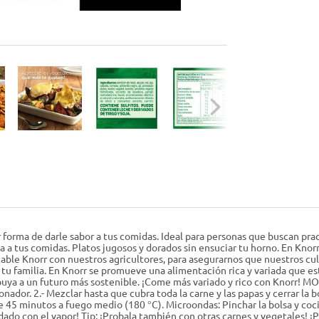
orma de darle sabor a tus comidas. Ideal para personas que buscan practic
cia a tus comidas. Platos jugosos y dorados sin ensuciar tu horno. En Kn
le Knorr con nuestros agricultores, para asegurarnos que nuestros cult
u familia. En Knorr se promueve una alimentación rica y variada que es
buya a un futuro más sostenible. ¡Come más variado y rico con Knorr! 
zonador. 2.- Mezclar hasta que cubra toda la carne y las papas y cerrar la
e 45 minutos a fuego medio (180 °C). Microondas: Pinchar la bolsa y co
idado con el vapor! Tip: ¡Probala también con otras carnes y vegetales! ¡