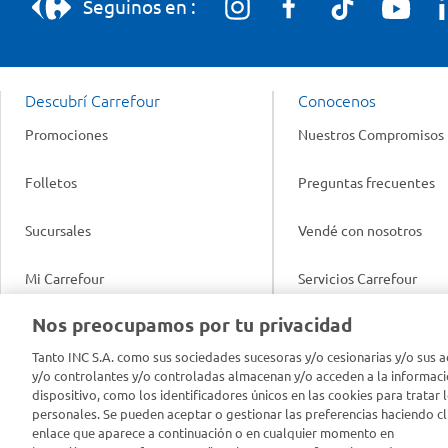
Seguinos en :
Descubrí Carrefour
Conocenos
Promociones
Nuestros Compromisos
Folletos
Preguntas frecuentes
Sucursales
Vendé con nosotros
Mi Carrefour
Servicios Carrefour
Info útil
Nos preocupamos por tu privacidad
Productos Carrefour
Legales
Tanto INC S.A. como sus sociedades sucesoras y/o cesionarias y/o sus a
Tarjeta Mi Carrefour
y/o controlantes y/o controladas almacenan y/o acceden a la informaci
Tasas de interés
dispositivo, como los identificadores únicos en las cookies para tratar 
personales. Se pueden aceptar o gestionar las preferencias haciendo cli
Panel Carrefour
enlace que aparece a continuación o en cualquier momento en
Contacto