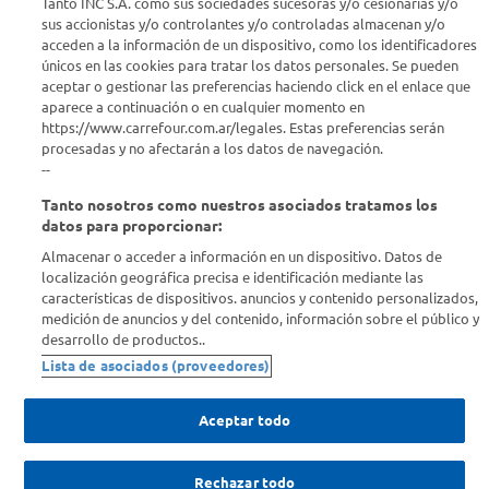
Tanto INC S.A. como sus sociedades sucesoras y/o cesionarias y/o
Seguinos en :
sus accionistas y/o controlantes y/o controladas almacenan y/o
acceden a la información de un dispositivo, como los identificadores
Estamos para ayudarte
únicos en las cookies para tratar los datos personales. Se pueden
aceptar o gestionar las preferencias haciendo click en el enlace que
aparece a continuación o en cualquier momento en
¿Tenés una consulta? Comunicate con nosotros
acá
https://www.carrefour.com.ar/legales. Estas preferencias serán
procesadas y no afectarán a los datos de navegación.
Descubrí Carrefour
--
Tanto nosotros como nuestros asociados tratamos los
Conocenos
datos para proporcionar:
Almacenar o acceder a información en un dispositivo. Datos de
localización geográfica precisa e identificación mediante las
Info útil
características de dispositivos. anuncios y contenido personalizados,
medición de anuncios y del contenido, información sobre el público y
desarrollo de productos..
Comprá Online
Lista de asociados (proveedores)
Enterate de nuestras ofertas
Aceptar todo
Dejanos tu mail para recibir todas las ofertas y promociones antes
que nadie.
Rechazar todo