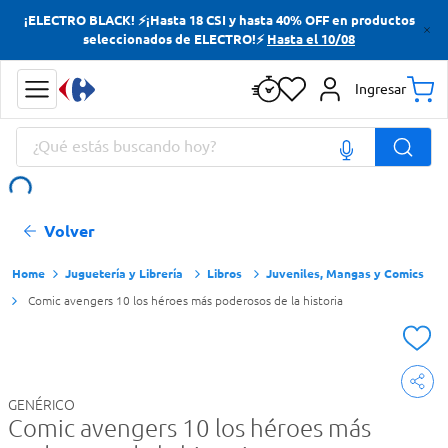
¡ELECTRO BLACK! ⚡¡Hasta 18 CSI y hasta 40% OFF en productos
Términos más buscados
seleccionados de ELECTRO!⚡
Hasta el 10/08
Yerba
Ingresar
Cerveza
¿Qué estás buscando hoy?
Doves
Jabon Tocador
Términos más buscados
Volver
Yerba
Cerveza
Juguetería y Librería
Libros
Juveniles, Mangas y Comics
Comic avengers 10 los héroes más poderosos de la historia
Doves
Jabon Tocador
GENÉRICO
Comic avengers 10 los héroes más